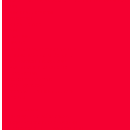
Акции
Прием специалистов
Диагностика
О нашем центре
Врачи
Сотрудники
Лицензия
Политика конфиденцильности
Согласие по Яндекс Метрике
Юридическая информация
Помощь посетителю сайта
Вопрос - ответ
Положение о льготах
Шаблон договора
Антикоррупционная политика
Контакты
...
Cдать анализы
Аутоиммунные заболевания
Биохимические исследования
Гемостазиология и изосерология