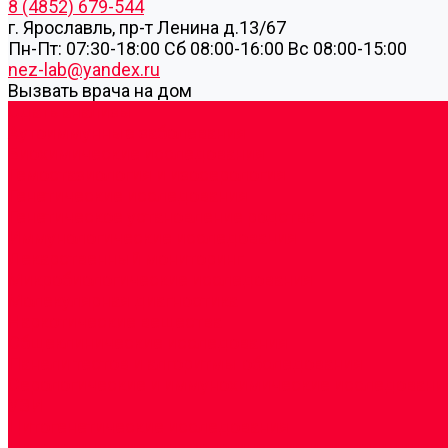
8 (4852) 679-544
г. Ярославль, пр-т Ленина д.13/67
Пн-Пт: 07:30-18:00 Cб 08:00-16:00 Вс 08:00-15:00
nez-lab@yandex.ru
Вызвать врача на дом
Cдать анализы
Аутоиммунные заболевания
Биохимические исследования
Гемостазиология и изосерология
Генетические исследования
Генетическое установление родства
Иммунологические исследования
Лекарственный мониторинг
Микробиологические исследования
Молекулярная диагностика
Наркотические вещества
Общеклинические исследования
Панели тестов и алгоритмы обследования
Серологические и иммунохимические исследовани
УЗИ
Цитогенетические исследования
Цитологические, морфологические и гистохимичес