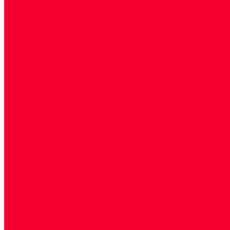
Генетические исследования
Генетическое установление родства
Иммунологические исследования
Лекарственный мониторинг
Микробиологические исследования
Молекулярная диагностика
Наркотические вещества
Общеклинические исследования
Панели тестов и алгоритмы обследования
Серологические и иммунохимические исследовани
УЗИ
Цитогенетические исследования
Цитологические, морфологические и гистохимичес
Акции
Прием специалистов
Диагностика
О нашем центре
Врачи
Сотрудники
Лицензия
Политика конфиденцильности