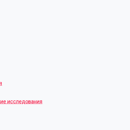
я
кие исследования