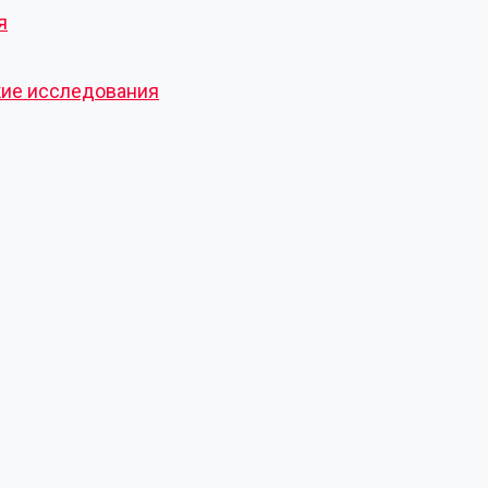
я
кие исследования