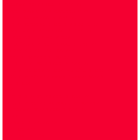
Биохимические исследования
Гемостазиология и изосерология
Генетические исследования
Генетическое установление родства
Иммунологические исследования
Лекарственный мониторинг
Микробиологические исследования
Молекулярная диагностика
Наркотические вещества
Общеклинические исследования
Панели тестов и алгоритмы обследования
Серологические и иммунохимические
исследования
УЗИ
Цитогенетические исследования
Цитологические, морфологические и
гистохимические исследования
Акции
Прием специалистов
Диагностика
О нашем центре