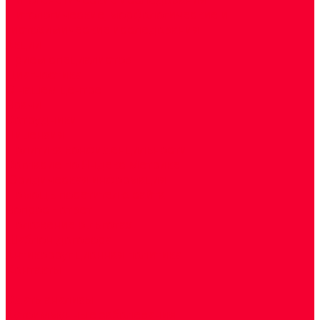
Цитологические, морфологические и
гистохимические исследования
Акции
Прием специалистов
Диагностика
О нашем центре
Врачи
Сотрудники
Лицензия
Политика конфиденцильности
Согласие по Яндекс Метрике
Юридическая информация
Помощь посетителю сайта
Вопрос - ответ
Положение о льготах
Шаблон договора
Антикоррупционная политика
Контакты
...
Cдать анализы
Аутоиммунные заболевания