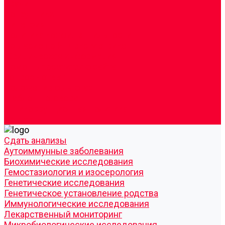
Врачи
Сотрудники
Лицензия
Политика конфиденцильности
Согласие по Яндекс Метрике
Юридическая информация
Помощь посетителю сайта
Вопрос - ответ
Положение о льготах
Шаблон договора
Антикоррупционная политика
Контакты
Cдать анализы
Аутоиммунные заболевания
Биохимические исследования
Гемостазиология и изосерология
Генетические исследования
Генетическое установление родства
Иммунологические исследования
Лекарственный мониторинг
Микробиологические исследования