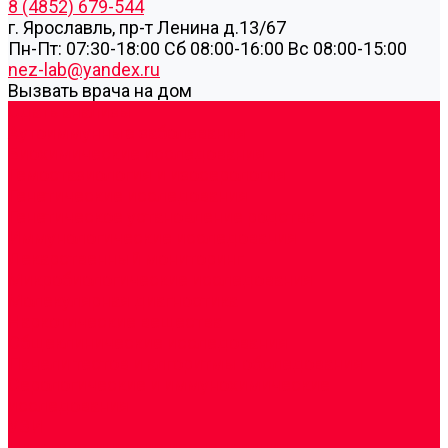
8 (4852) 679-544
г. Ярославль, пр-т Ленина д.13/67
Пн-Пт: 07:30-18:00 Cб 08:00-16:00 Вс 08:00-15:00
nez-lab@yandex.ru
Вызвать врача на дом
Cдать анализы
Аутоиммунные заболевания
Биохимические исследования
Гемостазиология и изосерология
Генетические исследования
Генетическое установление родства
Иммунологические исследования
Лекарственный мониторинг
Микробиологические исследования
Молекулярная диагностика
Наркотические вещества
Общеклинические исследования
Панели тестов и алгоритмы обследования
Серологические и иммунохимические
исследования
УЗИ
Цитогенетические исследования