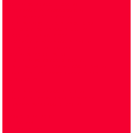
Биохимические исследования
Гемостазиология и изосерология
Генетические исследования
Генетическое установление родства
Иммунологические исследования
Лекарственный мониторинг
Микробиологические исследования
Молекулярная диагностика
Наркотические вещества
Общеклинические исследования
Панели тестов и алгоритмы обследования
Серологические и иммунохимические
исследования
УЗИ
Цитогенетические исследования
Цитологические, морфологические и
гистохимические исследования
Акции
Прием специалистов
Диагностика
О нашем центре