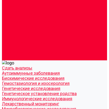
Врачи
Сотрудники
Лицензия
Политика конфиденцильности
Согласие по Яндекс Метрике
Юридическая информация
Помощь посетителю сайта
Вопрос - ответ
Положение о льготах
Шаблон договора
Антикоррупционная политика
Контакты
Cдать анализы
Аутоиммунные заболевания
Биохимические исследования
Гемостазиология и изосерология
Генетические исследования
Генетическое установление родства
Иммунологические исследования
Лекарственный мониторинг
Микробиологические исследования