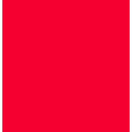
Цитологические, морфологические и
гистохимические исследования
Акции
Прием специалистов
Диагностика
О нашем центре
Врачи
Сотрудники
Лицензия
Политика конфиденцильности
Согласие по Яндекс Метрике
Юридическая информация
Помощь посетителю сайта
Вопрос - ответ
Положение о льготах
Шаблон договора
Антикоррупционная политика
Контакты
...
Cдать анализы
Аутоиммунные заболевания