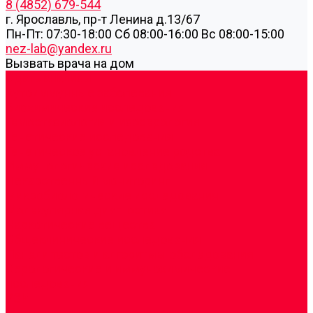
8 (4852) 679-544
г. Ярославль, пр-т Ленина д.13/67
Пн-Пт: 07:30-18:00 Cб 08:00-16:00 Вс 08:00-15:00
nez-lab@yandex.ru
Вызвать врача на дом
Cдать анализы
Аутоиммунные заболевания
Биохимические исследования
Гемостазиология и изосерология
Генетические исследования
Генетическое установление родства
Иммунологические исследования
Лекарственный мониторинг
Микробиологические исследования
Молекулярная диагностика
Наркотические вещества
Общеклинические исследования
Панели тестов и алгоритмы обследования
Серологические и иммунохимические
исследования
УЗИ
Цитогенетические исследования