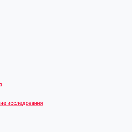
я
кие исследования