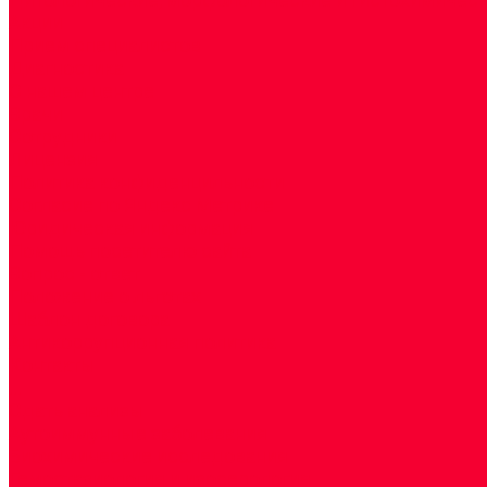
Акции
Прием специалистов
Диагностика
О нашем центре
Врачи
Сотрудники
Лицензия
Политика конфиденцильности
Согласие по Яндекс Метрике
Юридическая информация
Помощь посетителю сайта
Вопрос - ответ
Положение о льготах
Шаблон договора
Антикоррупционная политика
Контакты
...
Cдать анализы
Аутоиммунные заболевания
Биохимические исследования
Гемостазиология и изосерология