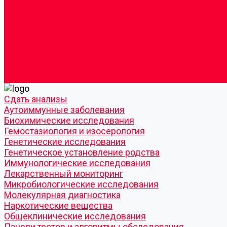
Согласие по Яндекс Метрике
Юридическая информация
Помощь посетителю сайта
Вопрос - ответ
Положение о льготах
Шаблон договора
Антикоррупционная политика
Контакты
Cдать анализы
Аутоиммунные заболевания
Биохимические исследования
Гемостазиология и изосерология
Генетические исследования
Генетическое установление родства
Иммунологические исследования
Лекарственный мониторинг
Микробиологические исследования
Молекулярная диагностика
Наркотические вещества
Общеклинические исследования
Панели тестов и алгоритмы обследования