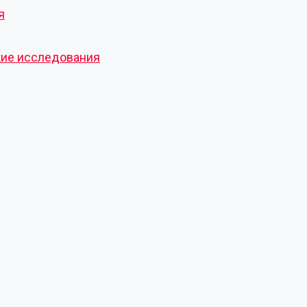
я
кие исследования