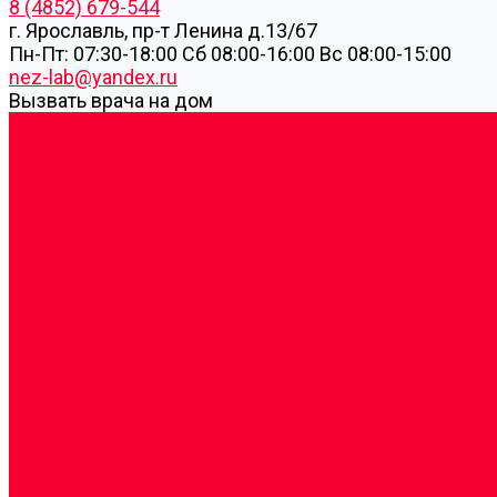
8 (4852) 679-544
г. Ярославль, пр-т Ленина д.13/67
Пн-Пт: 07:30-18:00 Cб 08:00-16:00 Вс 08:00-15:00
nez-lab@yandex.ru
Вызвать врача на дом
Cдать анализы
Аутоиммунные заболевания
Биохимические исследования
Гемостазиология и изосерология
Генетические исследования
Генетическое установление родства
Иммунологические исследования
Лекарственный мониторинг
Микробиологические исследования
Молекулярная диагностика
Наркотические вещества
Общеклинические исследования
Панели тестов и алгоритмы обследования
Серологические и иммунохимические исследовани
УЗИ
Цитогенетические исследования
Цитологические, морфологические и гистохимичес