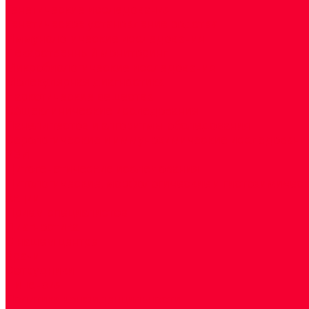
Генетические исследования
Генетическое установление родства
Иммунологические исследования
Лекарственный мониторинг
Микробиологические исследования
Молекулярная диагностика
Наркотические вещества
Общеклинические исследования
Панели тестов и алгоритмы обследования
Серологические и иммунохимические исследовани
УЗИ
Цитогенетические исследования
Цитологические, морфологические и гистохимичес
Акции
Прием специалистов
Диагностика
О нашем центре
Врачи
Сотрудники
Лицензия
Политика конфиденцильности