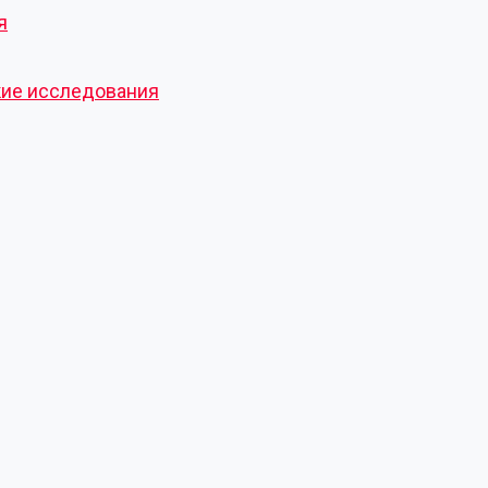
я
кие исследования