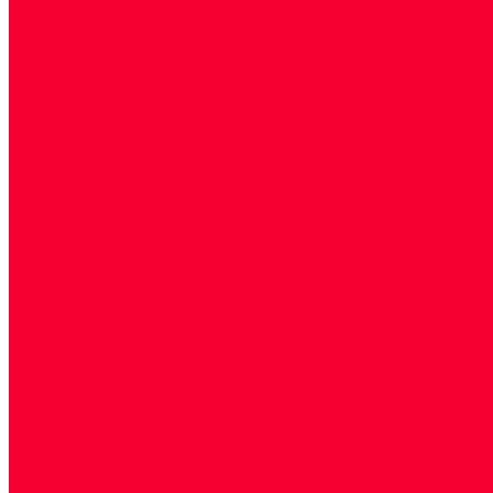
Акции
Прием специалистов
Диагностика
О нашем центре
Врачи
Сотрудники
Лицензия
Политика конфиденцильности
Согласие по Яндекс Метрике
Юридическая информация
Помощь посетителю сайта
Вопрос - ответ
Положение о льготах
Шаблон договора
Антикоррупционная политика
Контакты
...
Cдать анализы
Аутоиммунные заболевания
Биохимические исследования
Гемостазиология и изосерология