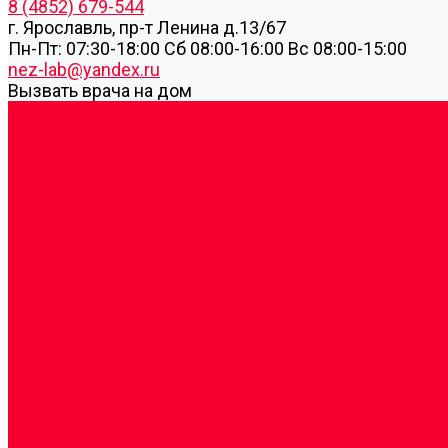
8 (4852) 679-544
г. Ярославль, пр-т Ленина д.13/67
Пн-Пт: 07:30-18:00 Cб 08:00-16:00 Вс 08:00-15:00
nez-lab@yandex.ru
Вызвать врача на дом
Cдать анализы
Аутоиммунные заболевания
Биохимические исследования
Гемостазиология и изосерология
Генетические исследования
Генетическое установление родства
Иммунологические исследования
Лекарственный мониторинг
Микробиологические исследования
Молекулярная диагностика
Наркотические вещества
Общеклинические исследования
Панели тестов и алгоритмы обследования
Серологические и иммунохимические исследовани
УЗИ
Цитогенетические исследования
Цитологические, морфологические и гистохимичес