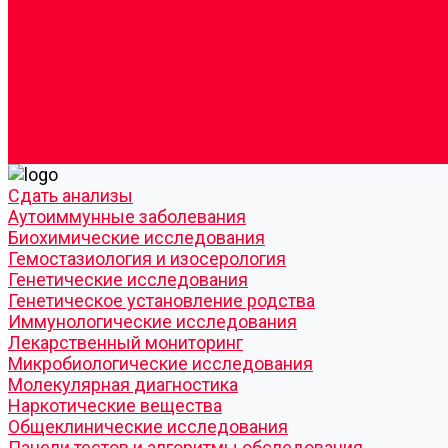
Согласие по Яндекс Метрике
Юридическая информация
Помощь посетителю сайта
Вопрос - ответ
Положение о льготах
Шаблон договора
Антикоррупционная политика
Контакты
Cдать анализы
Аутоиммунные заболевания
Биохимические исследования
Гемостазиология и изосерология
Генетические исследования
Генетическое установление родства
Иммунологические исследования
Лекарственный мониторинг
Микробиологические исследования
Молекулярная диагностика
Наркотические вещества
Общеклинические исследования
Панели тестов и алгоритмы обследования