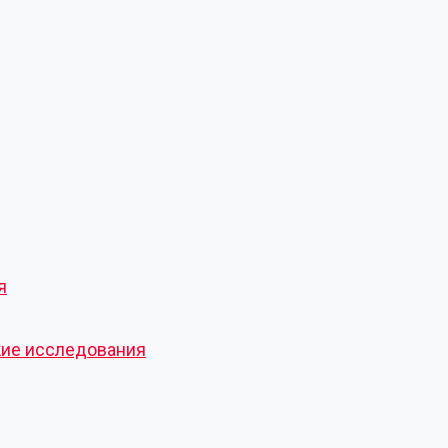
я
кие исследования