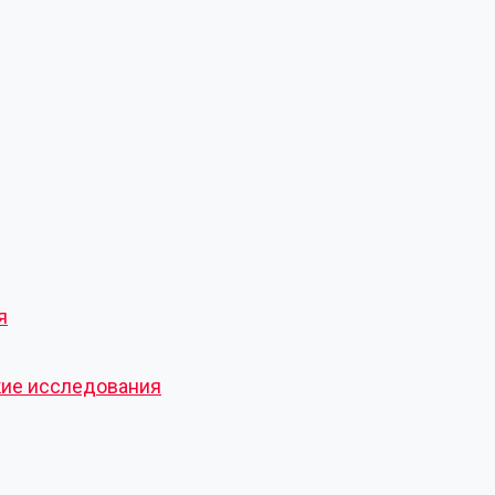
я
кие исследования