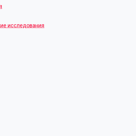
я
кие исследования