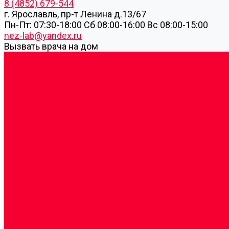
8 (4852) 679-544
г. Ярославль, пр-т Ленина д.13/67
Пн-Пт: 07:30-18:00 Cб 08:00-16:00 Вс 08:00-15:00
nez-lab@yandex.ru
Вызвать врача на дом
Cдать анализы
Аутоиммунные заболевания
Биохимические исследования
Гемостазиология и изосерология
Генетические исследования
Генетическое установление родства
Иммунологические исследования
Лекарственный мониторинг
Микробиологические исследования
Молекулярная диагностика
Наркотические вещества
Общеклинические исследования
Панели тестов и алгоритмы обследования
Серологические и иммунохимические исследовани
УЗИ
Цитогенетические исследования
Цитологические, морфологические и гистохимичес