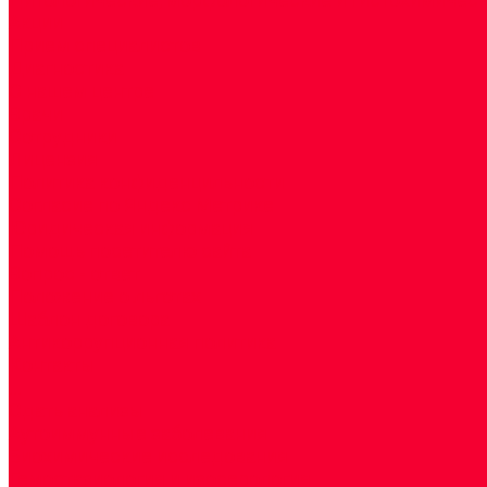
Акции
Прием специалистов
Диагностика
О нашем центре
Врачи
Сотрудники
Лицензия
Политика конфиденцильности
Согласие по Яндекс Метрике
Юридическая информация
Помощь посетителю сайта
Вопрос - ответ
Положение о льготах
Шаблон договора
Антикоррупционная политика
Контакты
...
Cдать анализы
Аутоиммунные заболевания
Биохимические исследования
Гемостазиология и изосерология