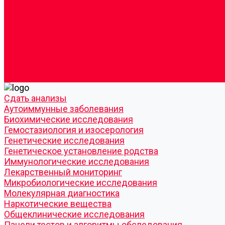
Согласие по Яндекс Метрике
Юридическая информация
Помощь посетителю сайта
Вопрос - ответ
Положение о льготах
Шаблон договора
Антикоррупционная политика
Контакты
Cдать анализы
Аутоиммунные заболевания
Биохимические исследования
Гемостазиология и изосерология
Генетические исследования
Генетическое установление родства
Иммунологические исследования
Лекарственный мониторинг
Микробиологические исследования
Молекулярная диагностика
Наркотические вещества
Общеклинические исследования
Панели тестов и алгоритмы обследования