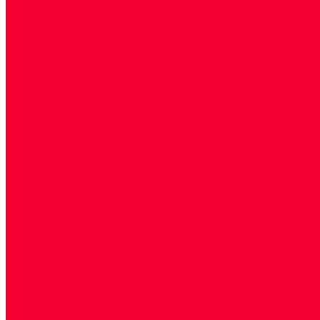
Генетические исследования
Генетическое установление родства
Иммунологические исследования
Лекарственный мониторинг
Микробиологические исследования
Молекулярная диагностика
Наркотические вещества
Общеклинические исследования
Панели тестов и алгоритмы обследования
Серологические и иммунохимические исследовани
УЗИ
Цитогенетические исследования
Цитологические, морфологические и гистохимичес
Акции
Прием специалистов
Диагностика
О нашем центре
Врачи
Сотрудники
Лицензия
Политика конфиденцильности