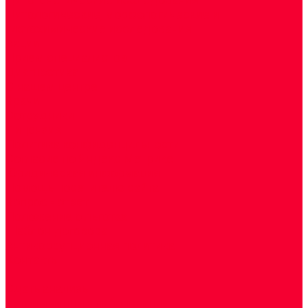
Цитологические, морфологические и
гистохимические исследования
Акции
Прием специалистов
Диагностика
О нашем центре
Врачи
Сотрудники
Лицензия
Политика конфиденцильности
Согласие по Яндекс Метрике
Юридическая информация
Помощь посетителю сайта
Вопрос - ответ
Положение о льготах
Шаблон договора
Антикоррупционная политика
Контакты
...
Cдать анализы
Аутоиммунные заболевания