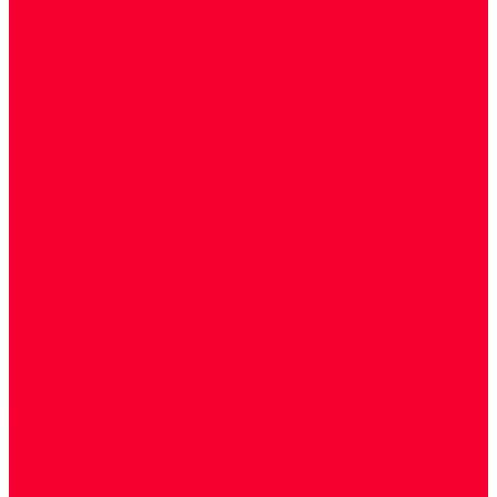
Биохимические исследования
Гемостазиология и изосерология
Генетические исследования
Генетическое установление родства
Иммунологические исследования
Лекарственный мониторинг
Микробиологические исследования
Молекулярная диагностика
Наркотические вещества
Общеклинические исследования
Панели тестов и алгоритмы обследования
Серологические и иммунохимические
исследования
УЗИ
Цитогенетические исследования
Цитологические, морфологические и
гистохимические исследования
Акции
Прием специалистов
Диагностика
О нашем центре