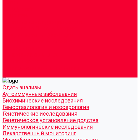
Врачи
Сотрудники
Лицензия
Политика конфиденцильности
Согласие по Яндекс Метрике
Юридическая информация
Помощь посетителю сайта
Вопрос - ответ
Положение о льготах
Шаблон договора
Антикоррупционная политика
Контакты
Cдать анализы
Аутоиммунные заболевания
Биохимические исследования
Гемостазиология и изосерология
Генетические исследования
Генетическое установление родства
Иммунологические исследования
Лекарственный мониторинг
Микробиологические исследования