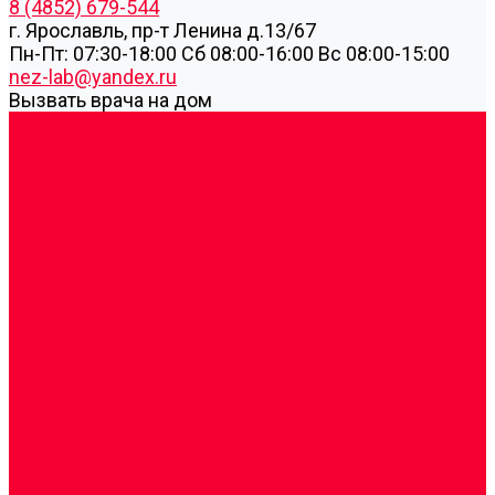
8 (4852) 679-544
г. Ярославль, пр-т Ленина д.13/67
Пн-Пт: 07:30-18:00 Cб 08:00-16:00 Вс 08:00-15:00
nez-lab@yandex.ru
Вызвать врача на дом
Cдать анализы
Аутоиммунные заболевания
Биохимические исследования
Гемостазиология и изосерология
Генетические исследования
Генетическое установление родства
Иммунологические исследования
Лекарственный мониторинг
Микробиологические исследования
Молекулярная диагностика
Наркотические вещества
Общеклинические исследования
Панели тестов и алгоритмы обследования
Серологические и иммунохимические
исследования
УЗИ
Цитогенетические исследования