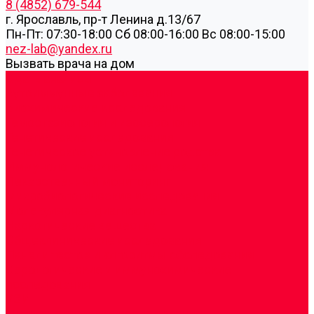
8 (4852) 679-544
г. Ярославль, пр-т Ленина д.13/67
Пн-Пт: 07:30-18:00 Cб 08:00-16:00 Вс 08:00-15:00
nez-lab@yandex.ru
Вызвать врача на дом
Cдать анализы
Аутоиммунные заболевания
Биохимические исследования
Гемостазиология и изосерология
Генетические исследования
Генетическое установление родства
Иммунологические исследования
Лекарственный мониторинг
Микробиологические исследования
Молекулярная диагностика
Наркотические вещества
Общеклинические исследования
Панели тестов и алгоритмы обследования
Серологические и иммунохимические
исследования
УЗИ
Цитогенетические исследования