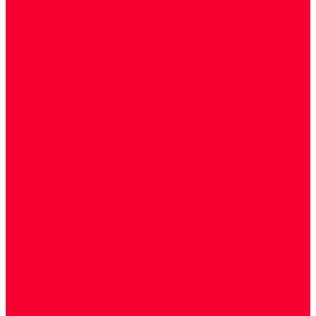
Биохимические исследования
Гемостазиология и изосерология
Генетические исследования
Генетическое установление родства
Иммунологические исследования
Лекарственный мониторинг
Микробиологические исследования
Молекулярная диагностика
Наркотические вещества
Общеклинические исследования
Панели тестов и алгоритмы обследования
Серологические и иммунохимические
исследования
УЗИ
Цитогенетические исследования
Цитологические, морфологические и
гистохимические исследования
Акции
Прием специалистов
Диагностика
О нашем центре