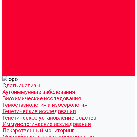
Врачи
Сотрудники
Лицензия
Политика конфиденцильности
Согласие по Яндекс Метрике
Юридическая информация
Помощь посетителю сайта
Вопрос - ответ
Положение о льготах
Шаблон договора
Антикоррупционная политика
Контакты
Cдать анализы
Аутоиммунные заболевания
Биохимические исследования
Гемостазиология и изосерология
Генетические исследования
Генетическое установление родства
Иммунологические исследования
Лекарственный мониторинг
Микробиологические исследования