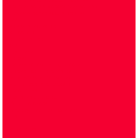
Цитологические, морфологические и
гистохимические исследования
Акции
Прием специалистов
Диагностика
О нашем центре
Врачи
Сотрудники
Лицензия
Политика конфиденцильности
Согласие по Яндекс Метрике
Юридическая информация
Помощь посетителю сайта
Вопрос - ответ
Положение о льготах
Шаблон договора
Антикоррупционная политика
Контакты
...
Cдать анализы
Аутоиммунные заболевания