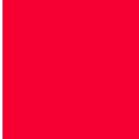
Генетические исследования
Генетическое установление родства
Иммунологические исследования
Лекарственный мониторинг
Микробиологические исследования
Молекулярная диагностика
Наркотические вещества
Общеклинические исследования
Панели тестов и алгоритмы обследования
Серологические и иммунохимические исследовани
УЗИ
Цитогенетические исследования
Цитологические, морфологические и гистохимичес
Акции
Прием специалистов
Диагностика
О нашем центре
Врачи
Сотрудники
Лицензия
Политика конфиденцильности