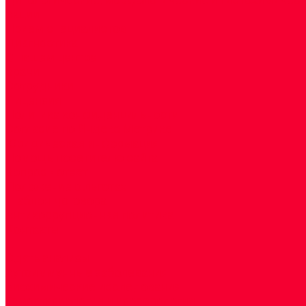
Акции
Прием специалистов
Диагностика
О нашем центре
Врачи
Сотрудники
Лицензия
Политика конфиденцильности
Согласие по Яндекс Метрике
Юридическая информация
Помощь посетителю сайта
Вопрос - ответ
Положение о льготах
Шаблон договора
Антикоррупционная политика
Контакты
...
Cдать анализы
Аутоиммунные заболевания
Биохимические исследования
Гемостазиология и изосерология