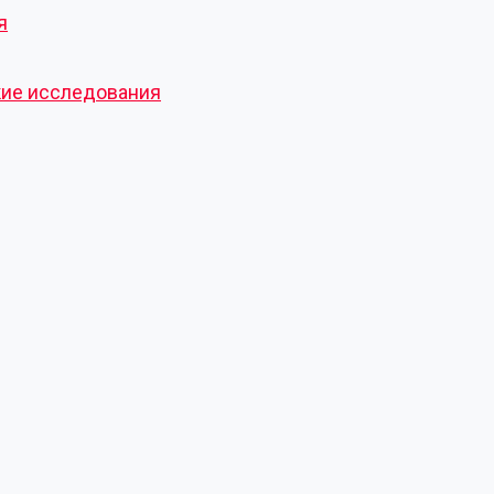
я
кие исследования