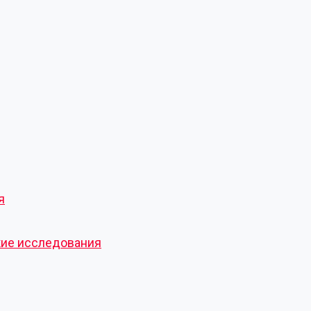
я
кие исследования