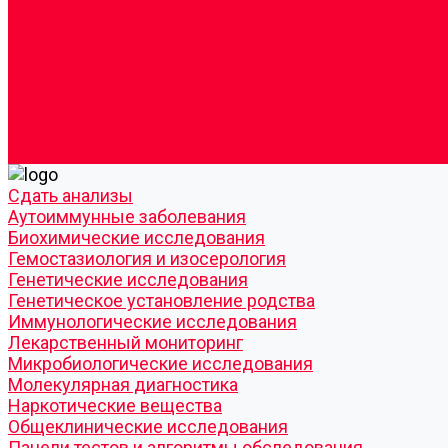
Согласие по Яндекс Метрике
Юридическая информация
Помощь посетителю сайта
Вопрос - ответ
Положение о льготах
Шаблон договора
Антикоррупционная политика
Контакты
Cдать анализы
Аутоиммунные заболевания
Биохимические исследования
Гемостазиология и изосерология
Генетические исследования
Генетическое установление родства
Иммунологические исследования
Лекарственный мониторинг
Микробиологические исследования
Молекулярная диагностика
Наркотические вещества
Общеклинические исследования
Панели тестов и алгоритмы обследования