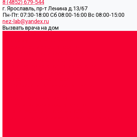
8 (4852) 679-544
г. Ярославль, пр-т Ленина д.13/67
Пн-Пт: 07:30-18:00 Cб 08:00-16:00 Вс 08:00-15:00
nez-lab@yandex.ru
Вызвать врача на дом
Cдать анализы
Аутоиммунные заболевания
Биохимические исследования
Гемостазиология и изосерология
Генетические исследования
Генетическое установление родства
Иммунологические исследования
Лекарственный мониторинг
Микробиологические исследования
Молекулярная диагностика
Наркотические вещества
Общеклинические исследования
Панели тестов и алгоритмы обследования
Серологические и иммунохимические исследовани
УЗИ
Цитогенетические исследования
Цитологические, морфологические и гистохимичес