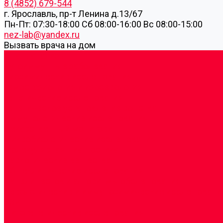
8 (4852) 679-544
г. Ярославль, пр-т Ленина д.13/67
Пн-Пт: 07:30-18:00 Cб 08:00-16:00 Вс 08:00-15:00
nez-lab@yandex.ru
Вызвать врача на дом
Cдать анализы
Аутоиммунные заболевания
Биохимические исследования
Гемостазиология и изосерология
Генетические исследования
Генетическое установление родства
Иммунологические исследования
Лекарственный мониторинг
Микробиологические исследования
Молекулярная диагностика
Наркотические вещества
Общеклинические исследования
Панели тестов и алгоритмы обследования
Серологические и иммунохимические исследовани
УЗИ
Цитогенетические исследования
Цитологические, морфологические и гистохимичес