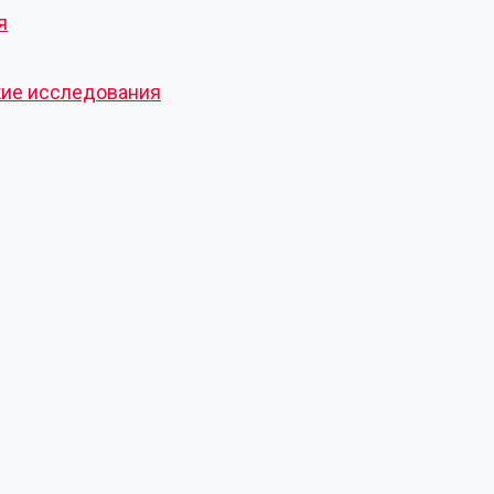
я
кие исследования