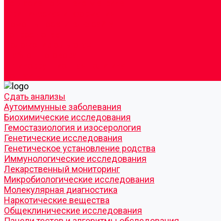
Согласие по Яндекс Метрике
Юридическая информация
Помощь посетителю сайта
Вопрос - ответ
Положение о льготах
Шаблон договора
Антикоррупционная политика
Контакты
Cдать анализы
Аутоиммунные заболевания
Биохимические исследования
Гемостазиология и изосерология
Генетические исследования
Генетическое установление родства
Иммунологические исследования
Лекарственный мониторинг
Микробиологические исследования
Молекулярная диагностика
Наркотические вещества
Общеклинические исследования
Панели тестов и алгоритмы обследования