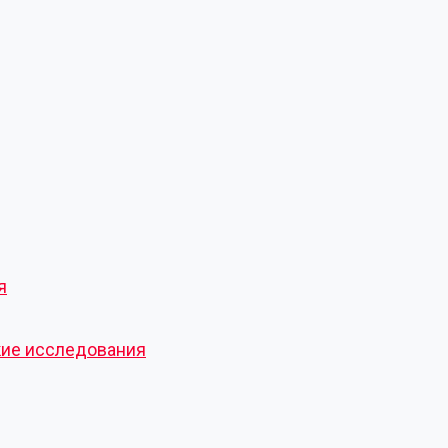
я
кие исследования