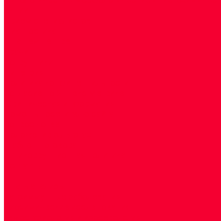
Акции
Прием специалистов
Диагностика
О нашем центре
Врачи
Сотрудники
Лицензия
Политика конфиденцильности
Согласие по Яндекс Метрике
Юридическая информация
Помощь посетителю сайта
Вопрос - ответ
Положение о льготах
Шаблон договора
Антикоррупционная политика
Контакты
...
Cдать анализы
Аутоиммунные заболевания
Биохимические исследования
Гемостазиология и изосерология