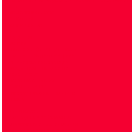
Акции
Прием специалистов
Диагностика
О нашем центре
Врачи
Сотрудники
Лицензия
Политика конфиденцильности
Согласие по Яндекс Метрике
Юридическая информация
Помощь посетителю сайта
Вопрос - ответ
Положение о льготах
Шаблон договора
Антикоррупционная политика
Контакты
...
Cдать анализы
Аутоиммунные заболевания
Биохимические исследования
Гемостазиология и изосерология