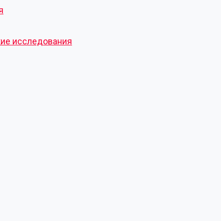
я
кие исследования