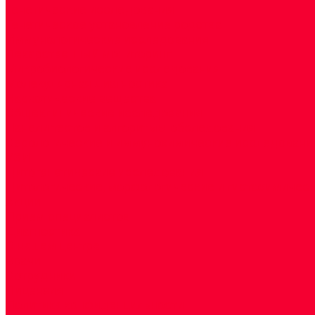
Генетические исследования
Генетическое установление родства
Иммунологические исследования
Лекарственный мониторинг
Микробиологические исследования
Молекулярная диагностика
Наркотические вещества
Общеклинические исследования
Панели тестов и алгоритмы обследования
Серологические и иммунохимические исследовани
УЗИ
Цитогенетические исследования
Цитологические, морфологические и гистохимичес
Акции
Прием специалистов
Диагностика
О нашем центре
Врачи
Сотрудники
Лицензия
Политика конфиденцильности