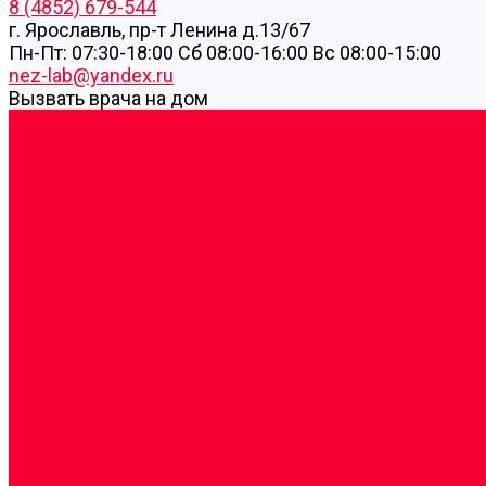
8 (4852) 679-544
г. Ярославль, пр-т Ленина д.13/67
Пн-Пт: 07:30-18:00 Cб 08:00-16:00 Вс 08:00-15:00
nez-lab@yandex.ru
Вызвать врача на дом
Cдать анализы
Аутоиммунные заболевания
Биохимические исследования
Гемостазиология и изосерология
Генетические исследования
Генетическое установление родства
Иммунологические исследования
Лекарственный мониторинг
Микробиологические исследования
Молекулярная диагностика
Наркотические вещества
Общеклинические исследования
Панели тестов и алгоритмы обследования
Серологические и иммунохимические исследовани
УЗИ
Цитогенетические исследования
Цитологические, морфологические и гистохимичес