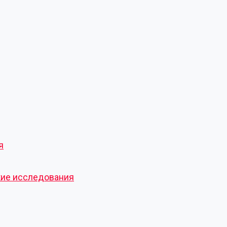
я
кие исследования