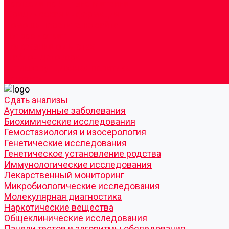
Согласие по Яндекс Метрике
Юридическая информация
Помощь посетителю сайта
Вопрос - ответ
Положение о льготах
Шаблон договора
Антикоррупционная политика
Контакты
Cдать анализы
Аутоиммунные заболевания
Биохимические исследования
Гемостазиология и изосерология
Генетические исследования
Генетическое установление родства
Иммунологические исследования
Лекарственный мониторинг
Микробиологические исследования
Молекулярная диагностика
Наркотические вещества
Общеклинические исследования
Панели тестов и алгоритмы обследования