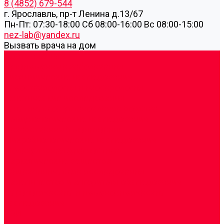
8 (4852) 679-544
г. Ярославль, пр-т Ленина д.13/67
Пн-Пт: 07:30-18:00 Cб 08:00-16:00 Вс 08:00-15:00
nez-lab@yandex.ru
Вызвать врача на дом
Cдать анализы
Аутоиммунные заболевания
Биохимические исследования
Гемостазиология и изосерология
Генетические исследования
Генетическое установление родства
Иммунологические исследования
Лекарственный мониторинг
Микробиологические исследования
Молекулярная диагностика
Наркотические вещества
Общеклинические исследования
Панели тестов и алгоритмы обследования
Серологические и иммунохимические
исследования
УЗИ
Цитогенетические исследования