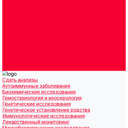
Врачи
Сотрудники
Лицензия
Политика конфиденцильности
Согласие по Яндекс Метрике
Юридическая информация
Помощь посетителю сайта
Вопрос - ответ
Положение о льготах
Шаблон договора
Антикоррупционная политика
Контакты
Cдать анализы
Аутоиммунные заболевания
Биохимические исследования
Гемостазиология и изосерология
Генетические исследования
Генетическое установление родства
Иммунологические исследования
Лекарственный мониторинг
Микробиологические исследования