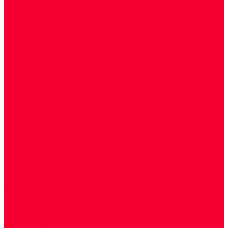
Цитологические, морфологические и
гистохимические исследования
Акции
Прием специалистов
Диагностика
О нашем центре
Врачи
Сотрудники
Лицензия
Политика конфиденцильности
Согласие по Яндекс Метрике
Юридическая информация
Помощь посетителю сайта
Вопрос - ответ
Положение о льготах
Шаблон договора
Антикоррупционная политика
Контакты
...
Cдать анализы
Аутоиммунные заболевания