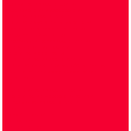
Биохимические исследования
Гемостазиология и изосерология
Генетические исследования
Генетическое установление родства
Иммунологические исследования
Лекарственный мониторинг
Микробиологические исследования
Молекулярная диагностика
Наркотические вещества
Общеклинические исследования
Панели тестов и алгоритмы обследования
Серологические и иммунохимические
исследования
УЗИ
Цитогенетические исследования
Цитологические, морфологические и
гистохимические исследования
Акции
Прием специалистов
Диагностика
О нашем центре