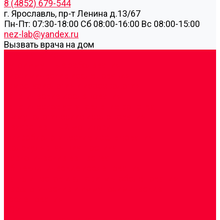
8 (4852) 679-544
г. Ярославль, пр-т Ленина д.13/67
Пн-Пт: 07:30-18:00 Cб 08:00-16:00 Вс 08:00-15:00
nez-lab@yandex.ru
Вызвать врача на дом
Cдать анализы
Аутоиммунные заболевания
Биохимические исследования
Гемостазиология и изосерология
Генетические исследования
Генетическое установление родства
Иммунологические исследования
Лекарственный мониторинг
Микробиологические исследования
Молекулярная диагностика
Наркотические вещества
Общеклинические исследования
Панели тестов и алгоритмы обследования
Серологические и иммунохимические
исследования
УЗИ
Цитогенетические исследования