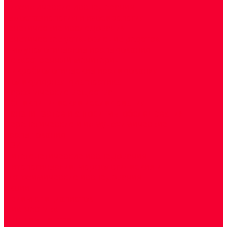
Биохимические исследования
Гемостазиология и изосерология
Генетические исследования
Генетическое установление родства
Иммунологические исследования
Лекарственный мониторинг
Микробиологические исследования
Молекулярная диагностика
Наркотические вещества
Общеклинические исследования
Панели тестов и алгоритмы обследования
Серологические и иммунохимические
исследования
УЗИ
Цитогенетические исследования
Цитологические, морфологические и
гистохимические исследования
Акции
Прием специалистов
Диагностика
О нашем центре