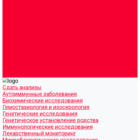
Врачи
Сотрудники
Лицензия
Политика конфиденцильности
Согласие по Яндекс Метрике
Юридическая информация
Помощь посетителю сайта
Вопрос - ответ
Положение о льготах
Шаблон договора
Антикоррупционная политика
Контакты
Cдать анализы
Аутоиммунные заболевания
Биохимические исследования
Гемостазиология и изосерология
Генетические исследования
Генетическое установление родства
Иммунологические исследования
Лекарственный мониторинг
Микробиологические исследования