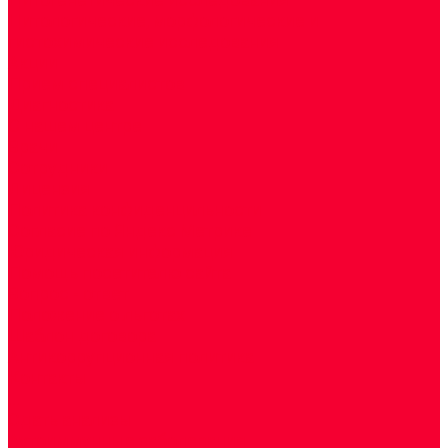
Цитологические, морфологические и
гистохимические исследования
Акции
Прием специалистов
Диагностика
О нашем центре
Врачи
Сотрудники
Лицензия
Политика конфиденцильности
Согласие по Яндекс Метрике
Юридическая информация
Помощь посетителю сайта
Вопрос - ответ
Положение о льготах
Шаблон договора
Антикоррупционная политика
Контакты
...
Cдать анализы
Аутоиммунные заболевания