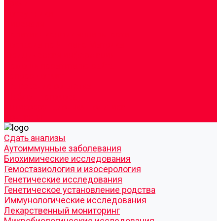
Врачи
Сотрудники
Лицензия
Политика конфиденцильности
Согласие по Яндекс Метрике
Юридическая информация
Помощь посетителю сайта
Вопрос - ответ
Положение о льготах
Шаблон договора
Антикоррупционная политика
Контакты
Cдать анализы
Аутоиммунные заболевания
Биохимические исследования
Гемостазиология и изосерология
Генетические исследования
Генетическое установление родства
Иммунологические исследования
Лекарственный мониторинг
Микробиологические исследования