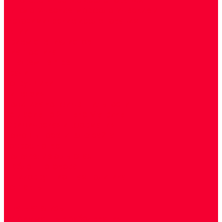
Цитологические, морфологические и
гистохимические исследования
Акции
Прием специалистов
Диагностика
О нашем центре
Врачи
Сотрудники
Лицензия
Политика конфиденцильности
Согласие по Яндекс Метрике
Юридическая информация
Помощь посетителю сайта
Вопрос - ответ
Положение о льготах
Шаблон договора
Антикоррупционная политика
Контакты
...
Cдать анализы
Аутоиммунные заболевания