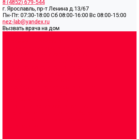
8 (4852) 679-544
г. Ярославль, пр-т Ленина д.13/67
Пн-Пт: 07:30-18:00 Cб 08:00-16:00 Вс 08:00-15:00
nez-lab@yandex.ru
Вызвать врача на дом
Cдать анализы
Аутоиммунные заболевания
Биохимические исследования
Гемостазиология и изосерология
Генетические исследования
Генетическое установление родства
Иммунологические исследования
Лекарственный мониторинг
Микробиологические исследования
Молекулярная диагностика
Наркотические вещества
Общеклинические исследования
Панели тестов и алгоритмы обследования
Серологические и иммунохимические
исследования
УЗИ
Цитогенетические исследования