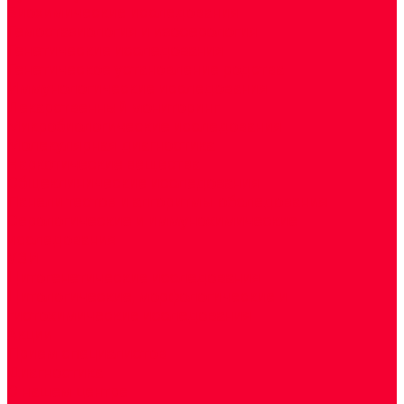
Биохимические исследования
Гемостазиология и изосерология
Генетические исследования
Генетическое установление родства
Иммунологические исследования
Лекарственный мониторинг
Микробиологические исследования
Молекулярная диагностика
Наркотические вещества
Общеклинические исследования
Панели тестов и алгоритмы обследования
Серологические и иммунохимические
исследования
УЗИ
Цитогенетические исследования
Цитологические, морфологические и
гистохимические исследования
Акции
Прием специалистов
Диагностика
О нашем центре