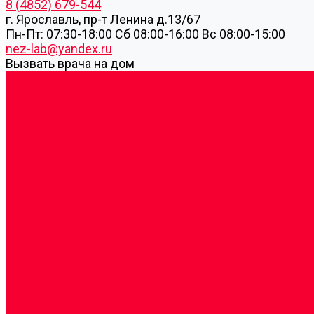
8 (4852) 679-544
г. Ярославль, пр-т Ленина д.13/67
Пн-Пт: 07:30-18:00 Cб 08:00-16:00 Вс 08:00-15:00
nez-lab@yandex.ru
Вызвать врача на дом
Cдать анализы
Аутоиммунные заболевания
Биохимические исследования
Гемостазиология и изосерология
Генетические исследования
Генетическое установление родства
Иммунологические исследования
Лекарственный мониторинг
Микробиологические исследования
Молекулярная диагностика
Наркотические вещества
Общеклинические исследования
Панели тестов и алгоритмы обследования
Серологические и иммунохимические исследовани
УЗИ
Цитогенетические исследования
Цитологические, морфологические и гистохимичес