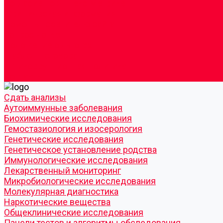
Согласие по Яндекс Метрике
Юридическая информация
Помощь посетителю сайта
Вопрос - ответ
Положение о льготах
Шаблон договора
Антикоррупционная политика
Контакты
Cдать анализы
Аутоиммунные заболевания
Биохимические исследования
Гемостазиология и изосерология
Генетические исследования
Генетическое установление родства
Иммунологические исследования
Лекарственный мониторинг
Микробиологические исследования
Молекулярная диагностика
Наркотические вещества
Общеклинические исследования
Панели тестов и алгоритмы обследования