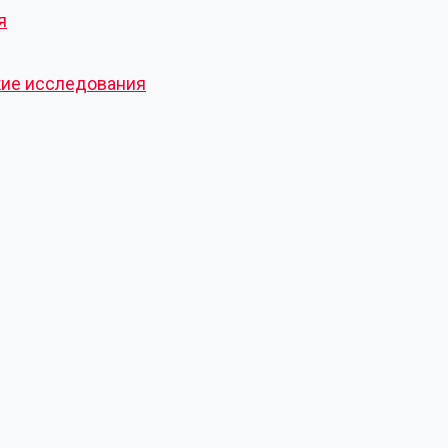
я
кие исследования