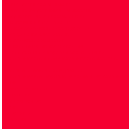
Генетические исследования
Генетическое установление родства
Иммунологические исследования
Лекарственный мониторинг
Микробиологические исследования
Молекулярная диагностика
Наркотические вещества
Общеклинические исследования
Панели тестов и алгоритмы обследования
Серологические и иммунохимические исследовани
УЗИ
Цитогенетические исследования
Цитологические, морфологические и гистохимичес
Акции
Прием специалистов
Диагностика
О нашем центре
Врачи
Сотрудники
Лицензия
Политика конфиденцильности