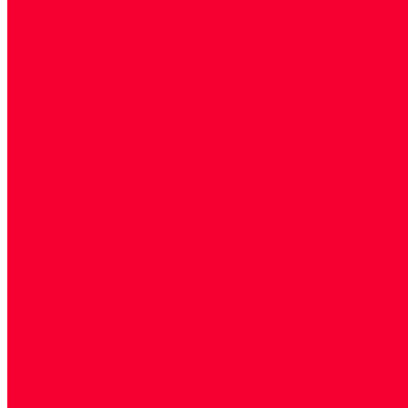
Акции
Прием специалистов
Диагностика
О нашем центре
Врачи
Сотрудники
Лицензия
Политика конфиденцильности
Согласие по Яндекс Метрике
Юридическая информация
Помощь посетителю сайта
Вопрос - ответ
Положение о льготах
Шаблон договора
Антикоррупционная политика
Контакты
...
Cдать анализы
Аутоиммунные заболевания
Биохимические исследования
Гемостазиология и изосерология