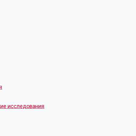
я
кие исследования