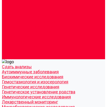
Врачи
Сотрудники
Лицензия
Политика конфиденцильности
Согласие по Яндекс Метрике
Юридическая информация
Помощь посетителю сайта
Вопрос - ответ
Положение о льготах
Шаблон договора
Антикоррупционная политика
Контакты
Cдать анализы
Аутоиммунные заболевания
Биохимические исследования
Гемостазиология и изосерология
Генетические исследования
Генетическое установление родства
Иммунологические исследования
Лекарственный мониторинг
Микробиологические исследования