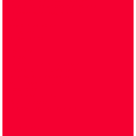
Цитологические, морфологические и
гистохимические исследования
Акции
Прием специалистов
Диагностика
О нашем центре
Врачи
Сотрудники
Лицензия
Политика конфиденцильности
Согласие по Яндекс Метрике
Юридическая информация
Помощь посетителю сайта
Вопрос - ответ
Положение о льготах
Шаблон договора
Антикоррупционная политика
Контакты
...
Cдать анализы
Аутоиммунные заболевания