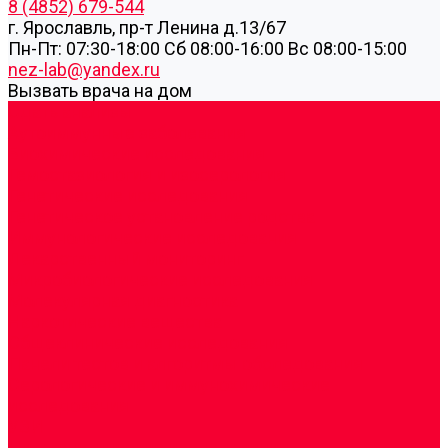
8 (4852) 679-544
г. Ярославль, пр-т Ленина д.13/67
Пн-Пт: 07:30-18:00 Cб 08:00-16:00 Вс 08:00-15:00
nez-lab@yandex.ru
Вызвать врача на дом
Cдать анализы
Аутоиммунные заболевания
Биохимические исследования
Гемостазиология и изосерология
Генетические исследования
Генетическое установление родства
Иммунологические исследования
Лекарственный мониторинг
Микробиологические исследования
Молекулярная диагностика
Наркотические вещества
Общеклинические исследования
Панели тестов и алгоритмы обследования
Серологические и иммунохимические
исследования
УЗИ
Цитогенетические исследования