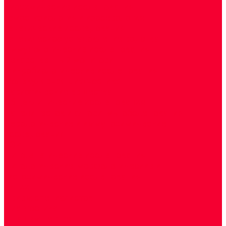
Биохимические исследования
Гемостазиология и изосерология
Генетические исследования
Генетическое установление родства
Иммунологические исследования
Лекарственный мониторинг
Микробиологические исследования
Молекулярная диагностика
Наркотические вещества
Общеклинические исследования
Панели тестов и алгоритмы обследования
Серологические и иммунохимические
исследования
УЗИ
Цитогенетические исследования
Цитологические, морфологические и
гистохимические исследования
Акции
Прием специалистов
Диагностика
О нашем центре