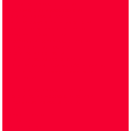
Биохимические исследования
Гемостазиология и изосерология
Генетические исследования
Генетическое установление родства
Иммунологические исследования
Лекарственный мониторинг
Микробиологические исследования
Молекулярная диагностика
Наркотические вещества
Общеклинические исследования
Панели тестов и алгоритмы обследования
Серологические и иммунохимические
исследования
УЗИ
Цитогенетические исследования
Цитологические, морфологические и
гистохимические исследования
Акции
Прием специалистов
Диагностика
О нашем центре