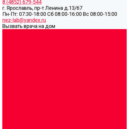
8 (4852) 679-544
г. Ярославль, пр-т Ленина д.13/67
Пн-Пт: 07:30-18:00 Cб 08:00-16:00 Вс 08:00-15:00
nez-lab@yandex.ru
Вызвать врача на дом
Cдать анализы
Аутоиммунные заболевания
Биохимические исследования
Гемостазиология и изосерология
Генетические исследования
Генетическое установление родства
Иммунологические исследования
Лекарственный мониторинг
Микробиологические исследования
Молекулярная диагностика
Наркотические вещества
Общеклинические исследования
Панели тестов и алгоритмы обследования
Серологические и иммунохимические
исследования
УЗИ
Цитогенетические исследования