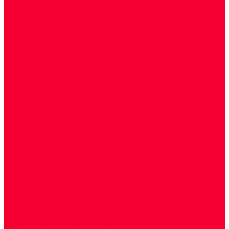
Цитологические, морфологические и
гистохимические исследования
Акции
Прием специалистов
Диагностика
О нашем центре
Врачи
Сотрудники
Лицензия
Политика конфиденцильности
Согласие по Яндекс Метрике
Юридическая информация
Помощь посетителю сайта
Вопрос - ответ
Положение о льготах
Шаблон договора
Антикоррупционная политика
Контакты
...
Cдать анализы
Аутоиммунные заболевания