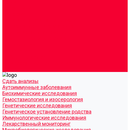
Врачи
Сотрудники
Лицензия
Политика конфиденцильности
Согласие по Яндекс Метрике
Юридическая информация
Помощь посетителю сайта
Вопрос - ответ
Положение о льготах
Шаблон договора
Антикоррупционная политика
Контакты
Cдать анализы
Аутоиммунные заболевания
Биохимические исследования
Гемостазиология и изосерология
Генетические исследования
Генетическое установление родства
Иммунологические исследования
Лекарственный мониторинг
Микробиологические исследования