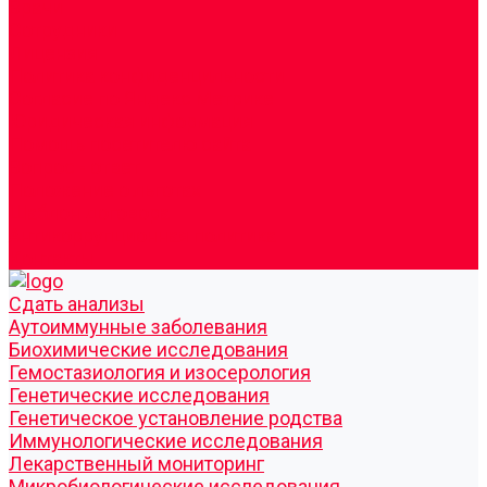
Врачи
Сотрудники
Лицензия
Политика конфиденцильности
Согласие по Яндекс Метрике
Юридическая информация
Помощь посетителю сайта
Вопрос - ответ
Положение о льготах
Шаблон договора
Антикоррупционная политика
Контакты
Cдать анализы
Аутоиммунные заболевания
Биохимические исследования
Гемостазиология и изосерология
Генетические исследования
Генетическое установление родства
Иммунологические исследования
Лекарственный мониторинг
Микробиологические исследования