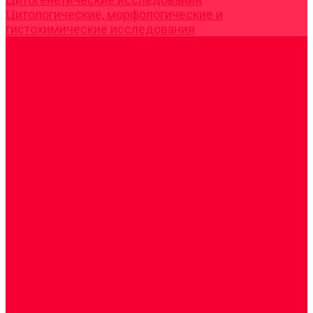
Цитологические, морфологические и
гистохимические исследования
Акции
Прием специалистов
Диагностика
О нашем центре
Врачи
Сотрудники
Лицензия
Политика конфиденцильности
Согласие по Яндекс Метрике
Юридическая информация
Помощь посетителю сайта
Вопрос - ответ
Положение о льготах
Шаблон договора
Антикоррупционная политика
Контакты
...
Cдать анализы
Аутоиммунные заболевания