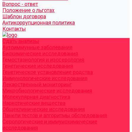
Вопрос - ответ
Положение о льготах
Шаблон договора
Антикоррупционная политика
Контакты
Cдать анализы
Аутоиммунные заболевания
Биохимические исследования
Гемостазиология и изосерология
Генетические исследования
Генетическое установление родства
Иммунологические исследования
Лекарственный мониторинг
Микробиологические исследования
Молекулярная диагностика
Наркотические вещества
Общеклинические исследования
Панели тестов и алгоритмы обследования
Серологические и иммунохимические
исследования