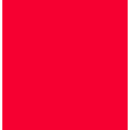
Биохимические исследования
Гемостазиология и изосерология
Генетические исследования
Генетическое установление родства
Иммунологические исследования
Лекарственный мониторинг
Микробиологические исследования
Молекулярная диагностика
Наркотические вещества
Общеклинические исследования
Панели тестов и алгоритмы обследования
Серологические и иммунохимические
исследования
УЗИ
Цитогенетические исследования
Цитологические, морфологические и
гистохимические исследования
Акции
Прием специалистов
Диагностика
О нашем центре