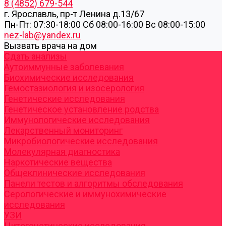
8 (4852) 679-544
г. Ярославль, пр-т Ленина д.13/67
Пн-Пт: 07:30-18:00 Cб 08:00-16:00 Вс 08:00-15:00
nez-lab@yandex.ru
Вызвать врача на дом
Cдать анализы
Аутоиммунные заболевания
Биохимические исследования
Гемостазиология и изосерология
Генетические исследования
Генетическое установление родства
Иммунологические исследования
Лекарственный мониторинг
Микробиологические исследования
Молекулярная диагностика
Наркотические вещества
Общеклинические исследования
Панели тестов и алгоритмы обследования
Серологические и иммунохимические
исследования
УЗИ
Цитогенетические исследования