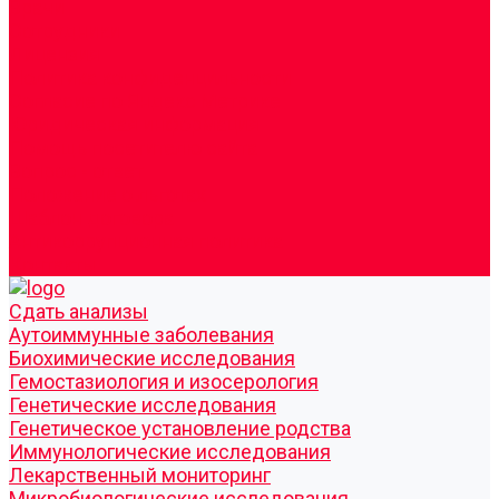
Врачи
Сотрудники
Лицензия
Политика конфиденцильности
Согласие по Яндекс Метрике
Юридическая информация
Помощь посетителю сайта
Вопрос - ответ
Положение о льготах
Шаблон договора
Антикоррупционная политика
Контакты
Cдать анализы
Аутоиммунные заболевания
Биохимические исследования
Гемостазиология и изосерология
Генетические исследования
Генетическое установление родства
Иммунологические исследования
Лекарственный мониторинг
Микробиологические исследования