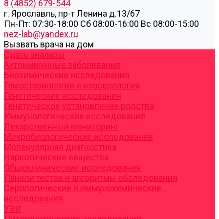
8 (4852) 679-544
г. Ярославль, пр-т Ленина д.13/67
Пн-Пт: 07:30-18:00 Cб 08:00-16:00 Вс 08:00-15:00
nez-lab@yandex.ru
Вызвать врача на дом
Cдать анализы
Аутоиммунные заболевания
Биохимические исследования
Гемостазиология и изосерология
Генетические исследования
Генетическое установление родства
Иммунологические исследования
Лекарственный мониторинг
Микробиологические исследования
Молекулярная диагностика
Наркотические вещества
Общеклинические исследования
Панели тестов и алгоритмы обследования
Серологические и иммунохимические
исследования
УЗИ
Цитогенетические исследования