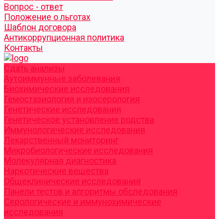
Вопрос - ответ
Положение о льготах
Шаблон договора
Антикоррупционная политика
Контакты
Cдать анализы
Аутоиммунные заболевания
Биохимические исследования
Гемостазиология и изосерология
Генетические исследования
Генетическое установление родства
Иммунологические исследования
Лекарственный мониторинг
Микробиологические исследования
Молекулярная диагностика
Наркотические вещества
Общеклинические исследования
Панели тестов и алгоритмы обследования
Серологические и иммунохимические
исследования