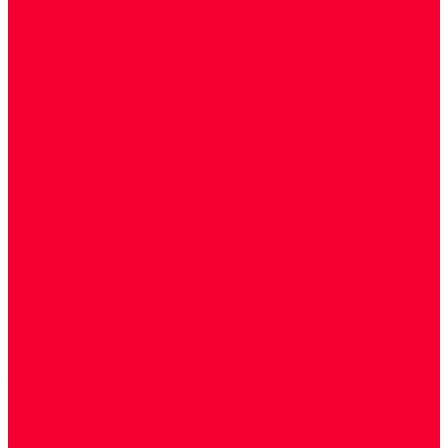
Биохимические исследования
Гемостазиология и изосерология
Генетические исследования
Генетическое установление родства
Иммунологические исследования
Лекарственный мониторинг
Микробиологические исследования
Молекулярная диагностика
Наркотические вещества
Общеклинические исследования
Панели тестов и алгоритмы обследования
Серологические и иммунохимические
исследования
УЗИ
Цитогенетические исследования
Цитологические, морфологические и
гистохимические исследования
Акции
Прием специалистов
Диагностика
О нашем центре