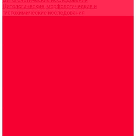
Цитологические, морфологические и
гистохимические исследования
Акции
Прием специалистов
Диагностика
О нашем центре
Врачи
Сотрудники
Лицензия
Политика конфиденцильности
Согласие по Яндекс Метрике
Юридическая информация
Помощь посетителю сайта
Вопрос - ответ
Положение о льготах
Шаблон договора
Антикоррупционная политика
Контакты
...
Cдать анализы
Аутоиммунные заболевания