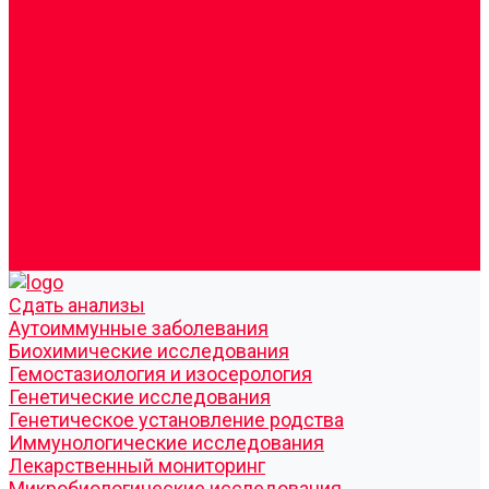
Врачи
Сотрудники
Лицензия
Политика конфиденцильности
Согласие по Яндекс Метрике
Юридическая информация
Помощь посетителю сайта
Вопрос - ответ
Положение о льготах
Шаблон договора
Антикоррупционная политика
Контакты
Cдать анализы
Аутоиммунные заболевания
Биохимические исследования
Гемостазиология и изосерология
Генетические исследования
Генетическое установление родства
Иммунологические исследования
Лекарственный мониторинг
Микробиологические исследования