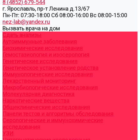
8 (4852) 679-544
г. Ярославль, пр-т Ленина д.13/67
Пн-Пт: 07:30-18:00 Cб 08:00-16:00 Вс 08:00-15:00
nez-lab@yandex.ru
Вызвать врача на дом
Cдать анализы
Аутоиммунные заболевания
Биохимические исследования
Гемостазиология и изосерология
Генетические исследования
Генетическое установление родства
Иммунологические исследования
Лекарственный мониторинг
Микробиологические исследования
Молекулярная диагностика
Наркотические вещества
Общеклинические исследования
Панели тестов и алгоритмы обследования
Серологические и иммунохимические
исследования
УЗИ
Цитогенетические исследования