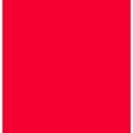
Биохимические исследования
Гемостазиология и изосерология
Генетические исследования
Генетическое установление родства
Иммунологические исследования
Лекарственный мониторинг
Микробиологические исследования
Молекулярная диагностика
Наркотические вещества
Общеклинические исследования
Панели тестов и алгоритмы обследования
Серологические и иммунохимические
исследования
УЗИ
Цитогенетические исследования
Цитологические, морфологические и
гистохимические исследования
Акции
Прием специалистов
Диагностика
О нашем центре