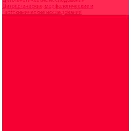
Цитологические, морфологические и
гистохимические исследования
Акции
Прием специалистов
Диагностика
О нашем центре
Врачи
Сотрудники
Лицензия
Политика конфиденцильности
Согласие по Яндекс Метрике
Юридическая информация
Помощь посетителю сайта
Вопрос - ответ
Положение о льготах
Шаблон договора
Антикоррупционная политика
Контакты
...
Cдать анализы
Аутоиммунные заболевания