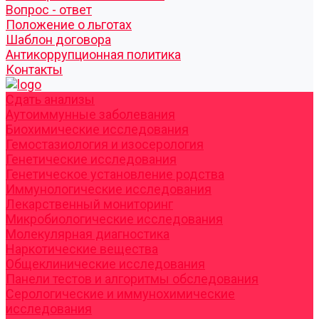
Вопрос - ответ
Положение о льготах
Шаблон договора
Антикоррупционная политика
Контакты
Cдать анализы
Аутоиммунные заболевания
Биохимические исследования
Гемостазиология и изосерология
Генетические исследования
Генетическое установление родства
Иммунологические исследования
Лекарственный мониторинг
Микробиологические исследования
Молекулярная диагностика
Наркотические вещества
Общеклинические исследования
Панели тестов и алгоритмы обследования
Серологические и иммунохимические
исследования