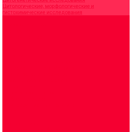
Цитологические, морфологические и
гистохимические исследования
Акции
Прием специалистов
Диагностика
О нашем центре
Врачи
Сотрудники
Лицензия
Политика конфиденцильности
Согласие по Яндекс Метрике
Юридическая информация
Помощь посетителю сайта
Вопрос - ответ
Положение о льготах
Шаблон договора
Антикоррупционная политика
Контакты
...
Cдать анализы
Аутоиммунные заболевания