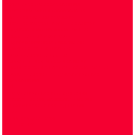
Биохимические исследования
Гемостазиология и изосерология
Генетические исследования
Генетическое установление родства
Иммунологические исследования
Лекарственный мониторинг
Микробиологические исследования
Молекулярная диагностика
Наркотические вещества
Общеклинические исследования
Панели тестов и алгоритмы обследования
Серологические и иммунохимические
исследования
УЗИ
Цитогенетические исследования
Цитологические, морфологические и
гистохимические исследования
Акции
Прием специалистов
Диагностика
О нашем центре