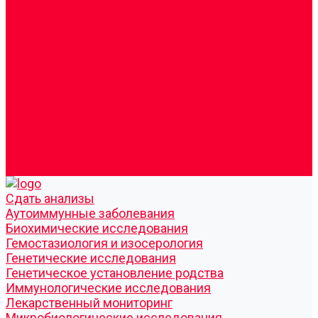
Врачи
Сотрудники
Лицензия
Политика конфиденцильности
Согласие по Яндекс Метрике
Юридическая информация
Помощь посетителю сайта
Вопрос - ответ
Положение о льготах
Шаблон договора
Антикоррупционная политика
Контакты
Cдать анализы
Аутоиммунные заболевания
Биохимические исследования
Гемостазиология и изосерология
Генетические исследования
Генетическое установление родства
Иммунологические исследования
Лекарственный мониторинг
Микробиологические исследования