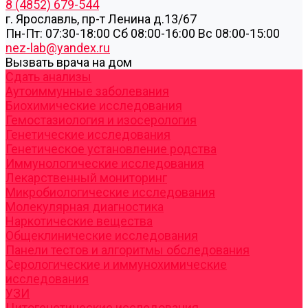
8 (4852) 679-544
г. Ярославль, пр-т Ленина д.13/67
Пн-Пт: 07:30-18:00 Cб 08:00-16:00 Вс 08:00-15:00
nez-lab@yandex.ru
Вызвать врача на дом
Cдать анализы
Аутоиммунные заболевания
Биохимические исследования
Гемостазиология и изосерология
Генетические исследования
Генетическое установление родства
Иммунологические исследования
Лекарственный мониторинг
Микробиологические исследования
Молекулярная диагностика
Наркотические вещества
Общеклинические исследования
Панели тестов и алгоритмы обследования
Серологические и иммунохимические
исследования
УЗИ
Цитогенетические исследования