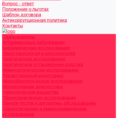
Вопрос - ответ
Положение о льготах
Шаблон договора
Антикоррупционная политика
Контакты
Cдать анализы
Аутоиммунные заболевания
Биохимические исследования
Гемостазиология и изосерология
Генетические исследования
Генетическое установление родства
Иммунологические исследования
Лекарственный мониторинг
Микробиологические исследования
Молекулярная диагностика
Наркотические вещества
Общеклинические исследования
Панели тестов и алгоритмы обследования
Серологические и иммунохимические
исследования