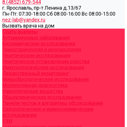
8 (4852) 679-544
г. Ярославль, пр-т Ленина д.13/67
Пн-Пт: 07:30-18:00 Cб 08:00-16:00 Вс 08:00-15:00
nez-lab@yandex.ru
Вызвать врача на дом
Cдать анализы
Аутоиммунные заболевания
Биохимические исследования
Гемостазиология и изосерология
Генетические исследования
Генетическое установление родства
Иммунологические исследования
Лекарственный мониторинг
Микробиологические исследования
Молекулярная диагностика
Наркотические вещества
Общеклинические исследования
Панели тестов и алгоритмы обследования
Серологические и иммунохимические
исследования
УЗИ
Цитогенетические исследования