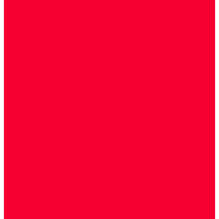
Биохимические исследования
Гемостазиология и изосерология
Генетические исследования
Генетическое установление родства
Иммунологические исследования
Лекарственный мониторинг
Микробиологические исследования
Молекулярная диагностика
Наркотические вещества
Общеклинические исследования
Панели тестов и алгоритмы обследования
Серологические и иммунохимические
исследования
УЗИ
Цитогенетические исследования
Цитологические, морфологические и
гистохимические исследования
Акции
Прием специалистов
Диагностика
О нашем центре