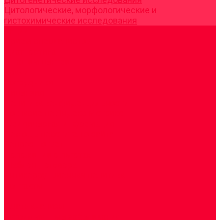
Цитологические, морфологические и
гистохимические исследования
Акции
Прием специалистов
Диагностика
О нашем центре
Врачи
Сотрудники
Лицензия
Политика конфиденцильности
Согласие по Яндекс Метрике
Юридическая информация
Помощь посетителю сайта
Вопрос - ответ
Положение о льготах
Шаблон договора
Антикоррупционная политика
Контакты
...
Cдать анализы
Аутоиммунные заболевания