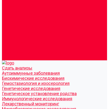
Врачи
Сотрудники
Лицензия
Политика конфиденцильности
Согласие по Яндекс Метрике
Юридическая информация
Помощь посетителю сайта
Вопрос - ответ
Положение о льготах
Шаблон договора
Антикоррупционная политика
Контакты
Cдать анализы
Аутоиммунные заболевания
Биохимические исследования
Гемостазиология и изосерология
Генетические исследования
Генетическое установление родства
Иммунологические исследования
Лекарственный мониторинг
Микробиологические исследования