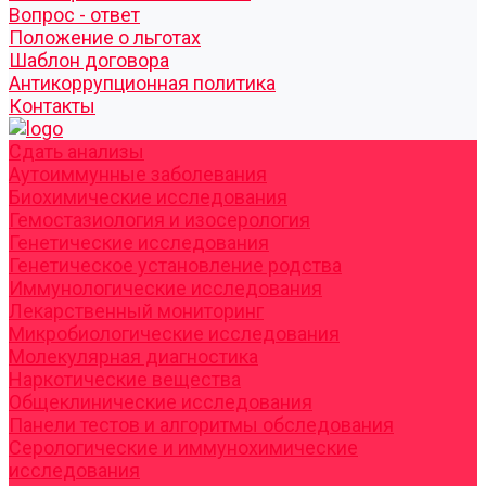
Вопрос - ответ
Положение о льготах
Шаблон договора
Антикоррупционная политика
Контакты
Cдать анализы
Аутоиммунные заболевания
Биохимические исследования
Гемостазиология и изосерология
Генетические исследования
Генетическое установление родства
Иммунологические исследования
Лекарственный мониторинг
Микробиологические исследования
Молекулярная диагностика
Наркотические вещества
Общеклинические исследования
Панели тестов и алгоритмы обследования
Серологические и иммунохимические
исследования