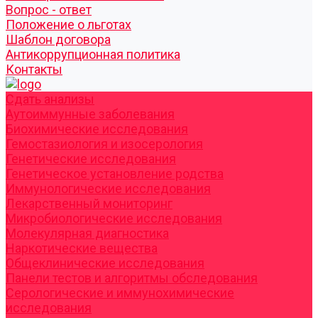
Вопрос - ответ
Положение о льготах
Шаблон договора
Антикоррупционная политика
Контакты
Cдать анализы
Аутоиммунные заболевания
Биохимические исследования
Гемостазиология и изосерология
Генетические исследования
Генетическое установление родства
Иммунологические исследования
Лекарственный мониторинг
Микробиологические исследования
Молекулярная диагностика
Наркотические вещества
Общеклинические исследования
Панели тестов и алгоритмы обследования
Серологические и иммунохимические
исследования