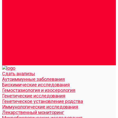
Врачи
Сотрудники
Лицензия
Политика конфиденцильности
Согласие по Яндекс Метрике
Юридическая информация
Помощь посетителю сайта
Вопрос - ответ
Положение о льготах
Шаблон договора
Антикоррупционная политика
Контакты
Cдать анализы
Аутоиммунные заболевания
Биохимические исследования
Гемостазиология и изосерология
Генетические исследования
Генетическое установление родства
Иммунологические исследования
Лекарственный мониторинг
Микробиологические исследования