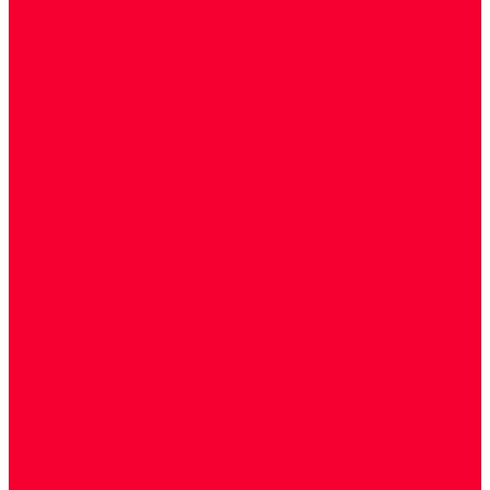
Биохимические исследования
Гемостазиология и изосерология
Генетические исследования
Генетическое установление родства
Иммунологические исследования
Лекарственный мониторинг
Микробиологические исследования
Молекулярная диагностика
Наркотические вещества
Общеклинические исследования
Панели тестов и алгоритмы обследования
Серологические и иммунохимические
исследования
УЗИ
Цитогенетические исследования
Цитологические, морфологические и
гистохимические исследования
Акции
Прием специалистов
Диагностика
О нашем центре