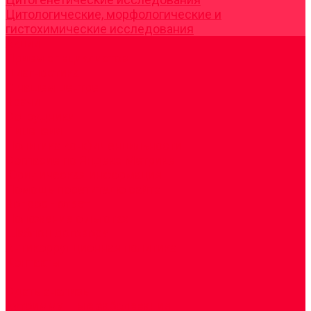
Цитологические, морфологические и
гистохимические исследования
Акции
Прием специалистов
Диагностика
О нашем центре
Врачи
Сотрудники
Лицензия
Политика конфиденцильности
Согласие по Яндекс Метрике
Юридическая информация
Помощь посетителю сайта
Вопрос - ответ
Положение о льготах
Шаблон договора
Антикоррупционная политика
Контакты
...
Cдать анализы
Аутоиммунные заболевания