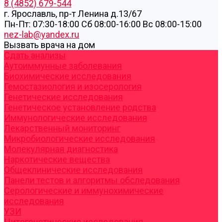
8 (4852) 679-544
г. Ярославль, пр-т Ленина д.13/67
Пн-Пт: 07:30-18:00 Cб 08:00-16:00 Вс 08:00-15:00
nez-lab@yandex.ru
Вызвать врача на дом
Cдать анализы
Аутоиммунные заболевания
Биохимические исследования
Гемостазиология и изосерология
Генетические исследования
Генетическое установление родства
Иммунологические исследования
Лекарственный мониторинг
Микробиологические исследования
Молекулярная диагностика
Наркотические вещества
Общеклинические исследования
Панели тестов и алгоритмы обследования
Серологические и иммунохимические
исследования
УЗИ
Цитогенетические исследования