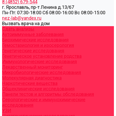
8 (4852) 679-544
г. Ярославль, пр-т Ленина д.13/67
Пн-Пт: 07:30-18:00 Cб 08:00-16:00 Вс 08:00-15:00
nez-lab@yandex.ru
Вызвать врача на дом
Cдать анализы
Аутоиммунные заболевания
Биохимические исследования
Гемостазиология и изосерология
Генетические исследования
Генетическое установление родства
Иммунологические исследования
Лекарственный мониторинг
Микробиологические исследования
Молекулярная диагностика
Наркотические вещества
Общеклинические исследования
Панели тестов и алгоритмы обследования
Серологические и иммунохимические
исследования
УЗИ
Цитогенетические исследования