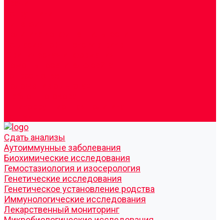
Врачи
Сотрудники
Лицензия
Политика конфиденцильности
Согласие по Яндекс Метрике
Юридическая информация
Помощь посетителю сайта
Вопрос - ответ
Положение о льготах
Шаблон договора
Антикоррупционная политика
Контакты
Cдать анализы
Аутоиммунные заболевания
Биохимические исследования
Гемостазиология и изосерология
Генетические исследования
Генетическое установление родства
Иммунологические исследования
Лекарственный мониторинг
Микробиологические исследования