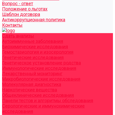
Вопрос - ответ
Положение о льготах
Шаблон договора
Антикоррупционная политика
Контакты
Cдать анализы
Аутоиммунные заболевания
Биохимические исследования
Гемостазиология и изосерология
Генетические исследования
Генетическое установление родства
Иммунологические исследования
Лекарственный мониторинг
Микробиологические исследования
Молекулярная диагностика
Наркотические вещества
Общеклинические исследования
Панели тестов и алгоритмы обследования
Серологические и иммунохимические
исследования