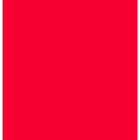
Биохимические исследования
Гемостазиология и изосерология
Генетические исследования
Генетическое установление родства
Иммунологические исследования
Лекарственный мониторинг
Микробиологические исследования
Молекулярная диагностика
Наркотические вещества
Общеклинические исследования
Панели тестов и алгоритмы обследования
Серологические и иммунохимические
исследования
УЗИ
Цитогенетические исследования
Цитологические, морфологические и
гистохимические исследования
Акции
Прием специалистов
Диагностика
О нашем центре