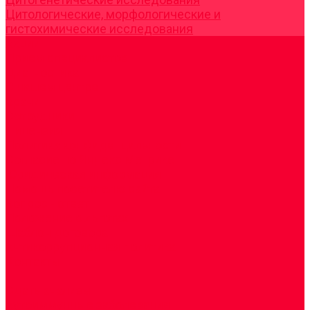
Цитологические, морфологические и
гистохимические исследования
Акции
Прием специалистов
Диагностика
О нашем центре
Врачи
Сотрудники
Лицензия
Политика конфиденцильности
Согласие по Яндекс Метрике
Юридическая информация
Помощь посетителю сайта
Вопрос - ответ
Положение о льготах
Шаблон договора
Антикоррупционная политика
Контакты
...
Cдать анализы
Аутоиммунные заболевания