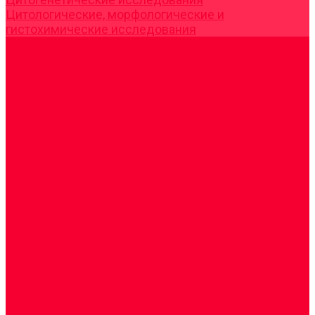
Цитологические, морфологические и
гистохимические исследования
Акции
Прием специалистов
Диагностика
О нашем центре
Врачи
Сотрудники
Лицензия
Политика конфиденцильности
Согласие по Яндекс Метрике
Юридическая информация
Помощь посетителю сайта
Вопрос - ответ
Положение о льготах
Шаблон договора
Антикоррупционная политика
Контакты
...
Cдать анализы
Аутоиммунные заболевания