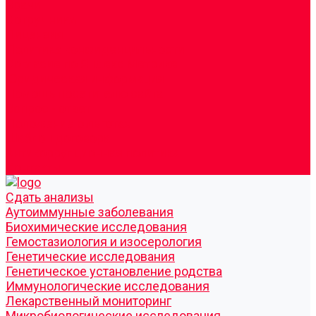
Врачи
Сотрудники
Лицензия
Политика конфиденцильности
Согласие по Яндекс Метрике
Юридическая информация
Помощь посетителю сайта
Вопрос - ответ
Положение о льготах
Шаблон договора
Антикоррупционная политика
Контакты
Cдать анализы
Аутоиммунные заболевания
Биохимические исследования
Гемостазиология и изосерология
Генетические исследования
Генетическое установление родства
Иммунологические исследования
Лекарственный мониторинг
Микробиологические исследования