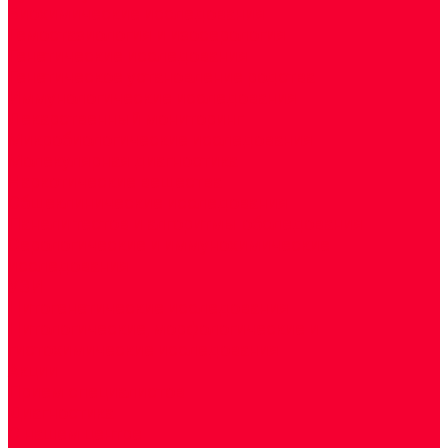
Биохимические исследования
Гемостазиология и изосерология
Генетические исследования
Генетическое установление родства
Иммунологические исследования
Лекарственный мониторинг
Микробиологические исследования
Молекулярная диагностика
Наркотические вещества
Общеклинические исследования
Панели тестов и алгоритмы обследования
Серологические и иммунохимические
исследования
УЗИ
Цитогенетические исследования
Цитологические, морфологические и
гистохимические исследования
Акции
Прием специалистов
Диагностика
О нашем центре