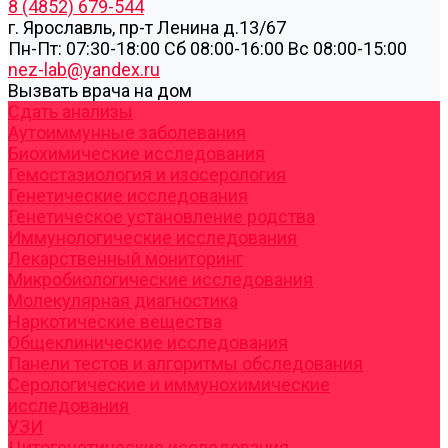
8 (4852) 679-544
г. Ярославль, пр-т Ленина д.13/67
Пн-Пт: 07:30-18:00 Cб 08:00-16:00 Вс 08:00-15:00
nez-lab@yandex.ru
Вызвать врача на дом
Cдать анализы
Аутоиммунные заболевания
Биохимические исследования
Гемостазиология и изосерология
Генетические исследования
Генетическое установление родства
Иммунологические исследования
Лекарственный мониторинг
Микробиологические исследования
Молекулярная диагностика
Наркотические вещества
Общеклинические исследования
Панели тестов и алгоритмы обследования
Серологические и иммунохимические
исследования
УЗИ
Цитогенетические исследования