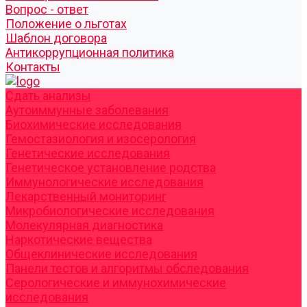
Вопрос - ответ
Положение о льготах
Шаблон договора
Антикоррупционная политика
Контакты
Cдать анализы
Аутоиммунные заболевания
Биохимические исследования
Гемостазиология и изосерология
Генетические исследования
Генетическое установление родства
Иммунологические исследования
Лекарственный мониторинг
Микробиологические исследования
Молекулярная диагностика
Наркотические вещества
Общеклинические исследования
Панели тестов и алгоритмы обследования
Серологические и иммунохимические
исследования