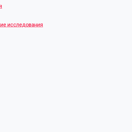
я
кие исследования