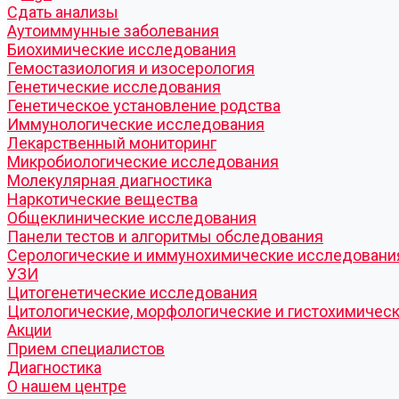
Cдать анализы
Аутоиммунные заболевания
Биохимические исследования
Гемостазиология и изосерология
Генетические исследования
Генетическое установление родства
Иммунологические исследования
Лекарственный мониторинг
Микробиологические исследования
Молекулярная диагностика
Наркотические вещества
Общеклинические исследования
Панели тестов и алгоритмы обследования
Серологические и иммунохимические исследовани
УЗИ
Цитогенетические исследования
Цитологические, морфологические и гистохимичес
Акции
Прием специалистов
Диагностика
О нашем центре