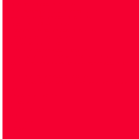
Генетические исследования
Генетическое установление родства
Иммунологические исследования
Лекарственный мониторинг
Микробиологические исследования
Молекулярная диагностика
Наркотические вещества
Общеклинические исследования
Панели тестов и алгоритмы обследования
Серологические и иммунохимические исследовани
УЗИ
Цитогенетические исследования
Цитологические, морфологические и гистохимичес
Акции
Прием специалистов
Диагностика
О нашем центре
Врачи
Сотрудники
Лицензия
Политика конфиденцильности