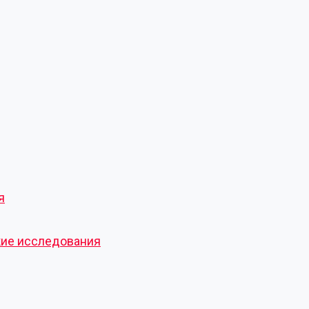
я
кие исследования