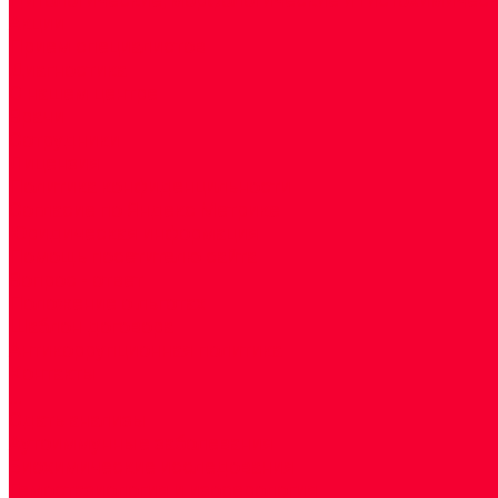
Акции
Прием специалистов
Диагностика
О нашем центре
Врачи
Сотрудники
Лицензия
Политика конфиденцильности
Согласие по Яндекс Метрике
Юридическая информация
Помощь посетителю сайта
Вопрос - ответ
Положение о льготах
Шаблон договора
Антикоррупционная политика
Контакты
...
Cдать анализы
Аутоиммунные заболевания
Биохимические исследования
Гемостазиология и изосерология