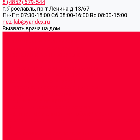
8 (4852) 679-544
г. Ярославль, пр-т Ленина д.13/67
Пн-Пт: 07:30-18:00 Cб 08:00-16:00 Вс 08:00-15:00
nez-lab@yandex.ru
Вызвать врача на дом
Cдать анализы
Аутоиммунные заболевания
Биохимические исследования
Гемостазиология и изосерология
Генетические исследования
Генетическое установление родства
Иммунологические исследования
Лекарственный мониторинг
Микробиологические исследования
Молекулярная диагностика
Наркотические вещества
Общеклинические исследования
Панели тестов и алгоритмы обследования
Серологические и иммунохимические исследовани
УЗИ
Цитогенетические исследования
Цитологические, морфологические и гистохимичес