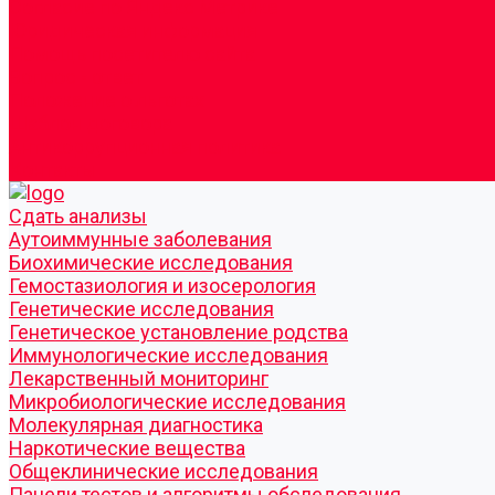
Согласие по Яндекс Метрике
Юридическая информация
Помощь посетителю сайта
Вопрос - ответ
Положение о льготах
Шаблон договора
Антикоррупционная политика
Контакты
Cдать анализы
Аутоиммунные заболевания
Биохимические исследования
Гемостазиология и изосерология
Генетические исследования
Генетическое установление родства
Иммунологические исследования
Лекарственный мониторинг
Микробиологические исследования
Молекулярная диагностика
Наркотические вещества
Общеклинические исследования
Панели тестов и алгоритмы обследования