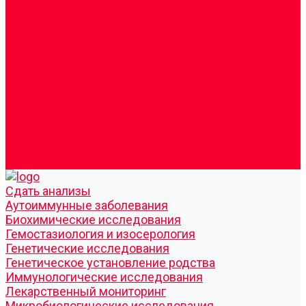
Врачи
Сотрудники
Лицензия
Политика конфиденцильности
Согласие по Яндекс Метрике
Юридическая информация
Помощь посетителю сайта
Вопрос - ответ
Положение о льготах
Шаблон договора
Антикоррупционная политика
Контакты
Cдать анализы
Аутоиммунные заболевания
Биохимические исследования
Гемостазиология и изосерология
Генетические исследования
Генетическое установление родства
Иммунологические исследования
Лекарственный мониторинг
Микробиологические исследования