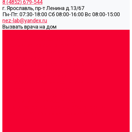
8 (4852) 679-544
г. Ярославль, пр-т Ленина д.13/67
Пн-Пт: 07:30-18:00 Cб 08:00-16:00 Вс 08:00-15:00
nez-lab@yandex.ru
Вызвать врача на дом
Cдать анализы
Аутоиммунные заболевания
Биохимические исследования
Гемостазиология и изосерология
Генетические исследования
Генетическое установление родства
Иммунологические исследования
Лекарственный мониторинг
Микробиологические исследования
Молекулярная диагностика
Наркотические вещества
Общеклинические исследования
Панели тестов и алгоритмы обследования
Серологические и иммунохимические
исследования
УЗИ
Цитогенетические исследования