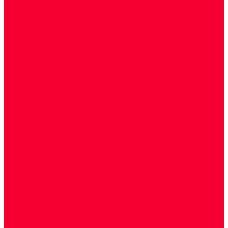
Цитологические, морфологические и
гистохимические исследования
Акции
Прием специалистов
Диагностика
О нашем центре
Врачи
Сотрудники
Лицензия
Политика конфиденцильности
Согласие по Яндекс Метрике
Юридическая информация
Помощь посетителю сайта
Вопрос - ответ
Положение о льготах
Шаблон договора
Антикоррупционная политика
Контакты
...
Cдать анализы
Аутоиммунные заболевания