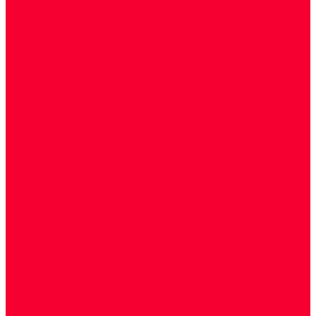
Биохимические исследования
Гемостазиология и изосерология
Генетические исследования
Генетическое установление родства
Иммунологические исследования
Лекарственный мониторинг
Микробиологические исследования
Молекулярная диагностика
Наркотические вещества
Общеклинические исследования
Панели тестов и алгоритмы обследования
Серологические и иммунохимические
исследования
УЗИ
Цитогенетические исследования
Цитологические, морфологические и
гистохимические исследования
Акции
Прием специалистов
Диагностика
О нашем центре