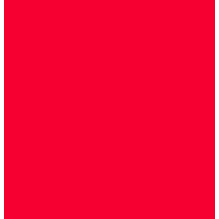
Цитологические, морфологические и
гистохимические исследования
Акции
Прием специалистов
Диагностика
О нашем центре
Врачи
Сотрудники
Лицензия
Политика конфиденцильности
Согласие по Яндекс Метрике
Юридическая информация
Помощь посетителю сайта
Вопрос - ответ
Положение о льготах
Шаблон договора
Антикоррупционная политика
Контакты
...
Cдать анализы
Аутоиммунные заболевания