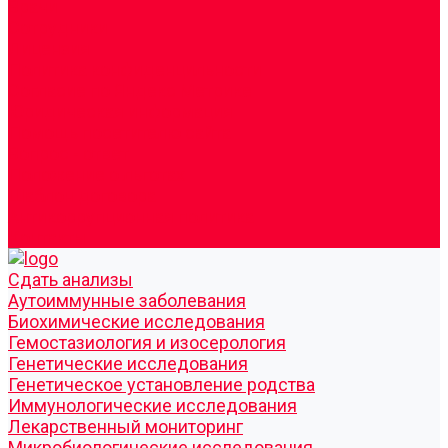
Врачи
Сотрудники
Лицензия
Политика конфиденцильности
Согласие по Яндекс Метрике
Юридическая информация
Помощь посетителю сайта
Вопрос - ответ
Положение о льготах
Шаблон договора
Антикоррупционная политика
Контакты
Cдать анализы
Аутоиммунные заболевания
Биохимические исследования
Гемостазиология и изосерология
Генетические исследования
Генетическое установление родства
Иммунологические исследования
Лекарственный мониторинг
Микробиологические исследования