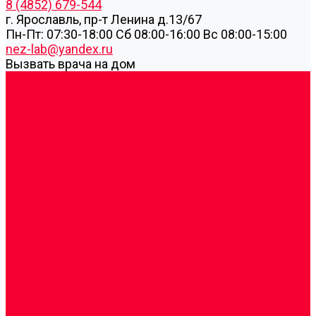
8 (4852) 679-544
г. Ярославль, пр-т Ленина д.13/67
Пн-Пт: 07:30-18:00 Cб 08:00-16:00 Вс 08:00-15:00
nez-lab@yandex.ru
Вызвать врача на дом
Cдать анализы
Аутоиммунные заболевания
Биохимические исследования
Гемостазиология и изосерология
Генетические исследования
Генетическое установление родства
Иммунологические исследования
Лекарственный мониторинг
Микробиологические исследования
Молекулярная диагностика
Наркотические вещества
Общеклинические исследования
Панели тестов и алгоритмы обследования
Серологические и иммунохимические
исследования
УЗИ
Цитогенетические исследования