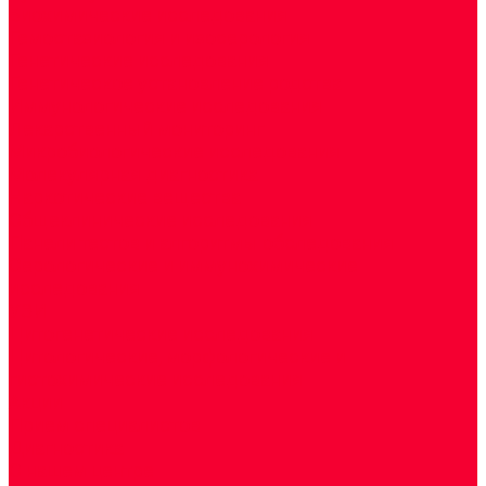
Биохимические исследования
Гемостазиология и изосерология
Генетические исследования
Генетическое установление родства
Иммунологические исследования
Лекарственный мониторинг
Микробиологические исследования
Молекулярная диагностика
Наркотические вещества
Общеклинические исследования
Панели тестов и алгоритмы обследования
Серологические и иммунохимические
исследования
УЗИ
Цитогенетические исследования
Цитологические, морфологические и
гистохимические исследования
Акции
Прием специалистов
Диагностика
О нашем центре