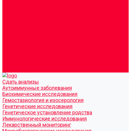
Врачи
Сотрудники
Лицензия
Политика конфиденцильности
Согласие по Яндекс Метрике
Юридическая информация
Помощь посетителю сайта
Вопрос - ответ
Положение о льготах
Шаблон договора
Антикоррупционная политика
Контакты
Cдать анализы
Аутоиммунные заболевания
Биохимические исследования
Гемостазиология и изосерология
Генетические исследования
Генетическое установление родства
Иммунологические исследования
Лекарственный мониторинг
Микробиологические исследования