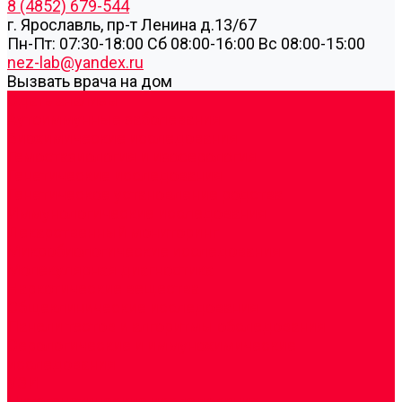
8 (4852) 679-544
г. Ярославль, пр-т Ленина д.13/67
Пн-Пт: 07:30-18:00 Cб 08:00-16:00 Вс 08:00-15:00
nez-lab@yandex.ru
Вызвать врача на дом
Cдать анализы
Аутоиммунные заболевания
Биохимические исследования
Гемостазиология и изосерология
Генетические исследования
Генетическое установление родства
Иммунологические исследования
Лекарственный мониторинг
Микробиологические исследования
Молекулярная диагностика
Наркотические вещества
Общеклинические исследования
Панели тестов и алгоритмы обследования
Серологические и иммунохимические
исследования
УЗИ
Цитогенетические исследования