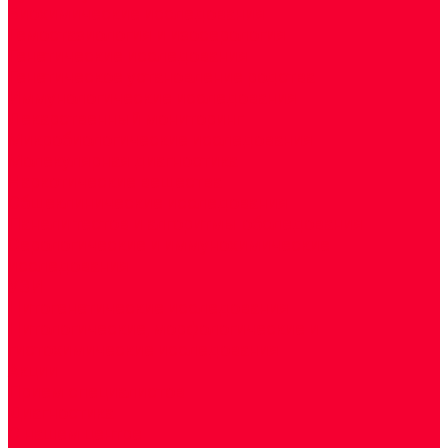
Биохимические исследования
Гемостазиология и изосерология
Генетические исследования
Генетическое установление родства
Иммунологические исследования
Лекарственный мониторинг
Микробиологические исследования
Молекулярная диагностика
Наркотические вещества
Общеклинические исследования
Панели тестов и алгоритмы обследования
Серологические и иммунохимические
исследования
УЗИ
Цитогенетические исследования
Цитологические, морфологические и
гистохимические исследования
Акции
Прием специалистов
Диагностика
О нашем центре