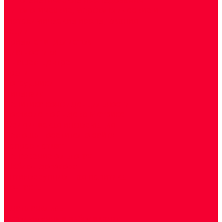
Цитологические, морфологические и
гистохимические исследования
Акции
Прием специалистов
Диагностика
О нашем центре
Врачи
Сотрудники
Лицензия
Политика конфиденцильности
Согласие по Яндекс Метрике
Юридическая информация
Помощь посетителю сайта
Вопрос - ответ
Положение о льготах
Шаблон договора
Антикоррупционная политика
Контакты
...
Cдать анализы
Аутоиммунные заболевания