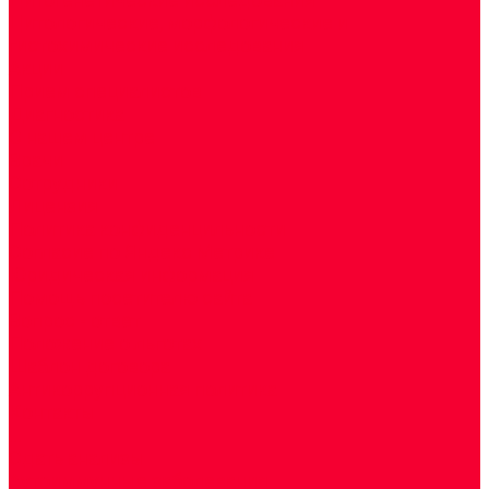
Цитологические, морфологические и
гистохимические исследования
Акции
Прием специалистов
Диагностика
О нашем центре
Врачи
Сотрудники
Лицензия
Политика конфиденцильности
Согласие по Яндекс Метрике
Юридическая информация
Помощь посетителю сайта
Вопрос - ответ
Положение о льготах
Шаблон договора
Антикоррупционная политика
Контакты
...
Cдать анализы
Аутоиммунные заболевания