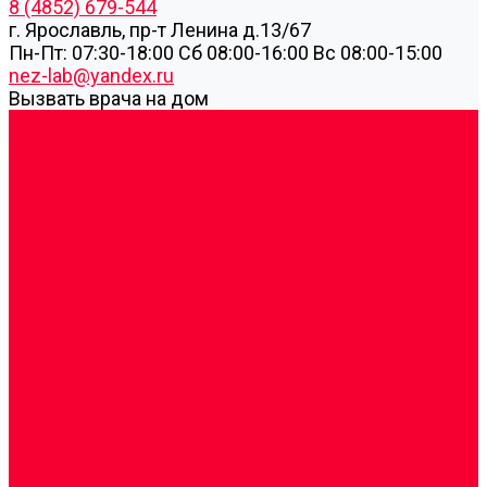
8 (4852) 679-544
г. Ярославль, пр-т Ленина д.13/67
Пн-Пт: 07:30-18:00 Cб 08:00-16:00 Вс 08:00-15:00
nez-lab@yandex.ru
Вызвать врача на дом
Cдать анализы
Аутоиммунные заболевания
Биохимические исследования
Гемостазиология и изосерология
Генетические исследования
Генетическое установление родства
Иммунологические исследования
Лекарственный мониторинг
Микробиологические исследования
Молекулярная диагностика
Наркотические вещества
Общеклинические исследования
Панели тестов и алгоритмы обследования
Серологические и иммунохимические
исследования
УЗИ
Цитогенетические исследования