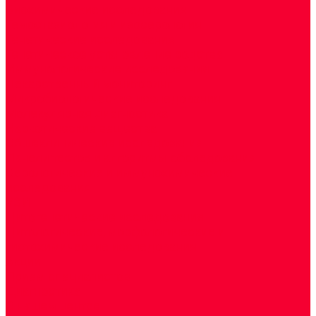
Биохимические исследования
Гемостазиология и изосерология
Генетические исследования
Генетическое установление родства
Иммунологические исследования
Лекарственный мониторинг
Микробиологические исследования
Молекулярная диагностика
Наркотические вещества
Общеклинические исследования
Панели тестов и алгоритмы обследования
Серологические и иммунохимические
исследования
УЗИ
Цитогенетические исследования
Цитологические, морфологические и
гистохимические исследования
Акции
Прием специалистов
Диагностика
О нашем центре