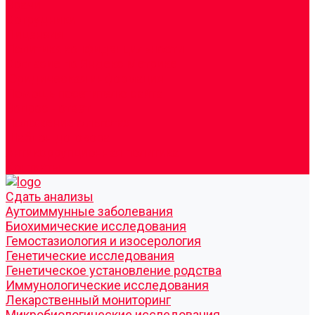
Врачи
Сотрудники
Лицензия
Политика конфиденцильности
Согласие по Яндекс Метрике
Юридическая информация
Помощь посетителю сайта
Вопрос - ответ
Положение о льготах
Шаблон договора
Антикоррупционная политика
Контакты
Cдать анализы
Аутоиммунные заболевания
Биохимические исследования
Гемостазиология и изосерология
Генетические исследования
Генетическое установление родства
Иммунологические исследования
Лекарственный мониторинг
Микробиологические исследования