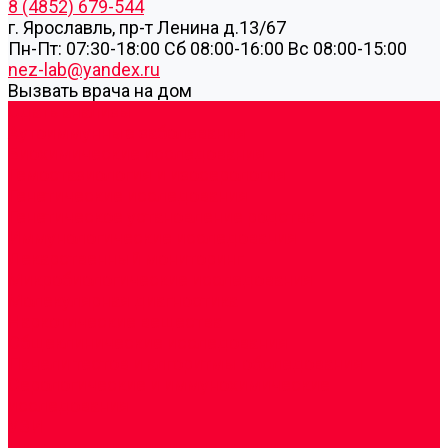
8 (4852) 679-544
г. Ярославль, пр-т Ленина д.13/67
Пн-Пт: 07:30-18:00 Cб 08:00-16:00 Вс 08:00-15:00
nez-lab@yandex.ru
Вызвать врача на дом
Cдать анализы
Аутоиммунные заболевания
Биохимические исследования
Гемостазиология и изосерология
Генетические исследования
Генетическое установление родства
Иммунологические исследования
Лекарственный мониторинг
Микробиологические исследования
Молекулярная диагностика
Наркотические вещества
Общеклинические исследования
Панели тестов и алгоритмы обследования
Серологические и иммунохимические
исследования
УЗИ
Цитогенетические исследования