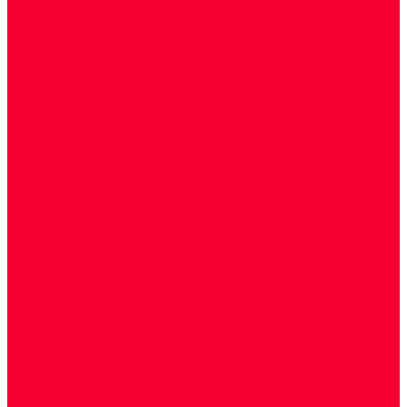
Цитологические, морфологические и
гистохимические исследования
Акции
Прием специалистов
Диагностика
О нашем центре
Врачи
Сотрудники
Лицензия
Политика конфиденцильности
Согласие по Яндекс Метрике
Юридическая информация
Помощь посетителю сайта
Вопрос - ответ
Положение о льготах
Шаблон договора
Антикоррупционная политика
Контакты
...
Cдать анализы
Аутоиммунные заболевания