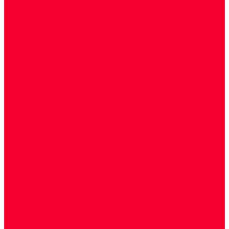
Биохимические исследования
Гемостазиология и изосерология
Генетические исследования
Генетическое установление родства
Иммунологические исследования
Лекарственный мониторинг
Микробиологические исследования
Молекулярная диагностика
Наркотические вещества
Общеклинические исследования
Панели тестов и алгоритмы обследования
Серологические и иммунохимические
исследования
УЗИ
Цитогенетические исследования
Цитологические, морфологические и
гистохимические исследования
Акции
Прием специалистов
Диагностика
О нашем центре