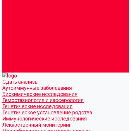
Врачи
Сотрудники
Лицензия
Политика конфиденцильности
Согласие по Яндекс Метрике
Юридическая информация
Помощь посетителю сайта
Вопрос - ответ
Положение о льготах
Шаблон договора
Антикоррупционная политика
Контакты
Cдать анализы
Аутоиммунные заболевания
Биохимические исследования
Гемостазиология и изосерология
Генетические исследования
Генетическое установление родства
Иммунологические исследования
Лекарственный мониторинг
Микробиологические исследования