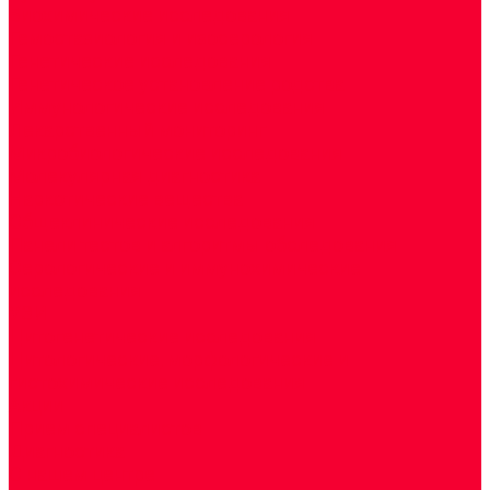
Биохимические исследования
Гемостазиология и изосерология
Генетические исследования
Генетическое установление родства
Иммунологические исследования
Лекарственный мониторинг
Микробиологические исследования
Молекулярная диагностика
Наркотические вещества
Общеклинические исследования
Панели тестов и алгоритмы обследования
Серологические и иммунохимические
исследования
УЗИ
Цитогенетические исследования
Цитологические, морфологические и
гистохимические исследования
Акции
Прием специалистов
Диагностика
О нашем центре