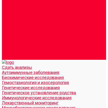
Врачи
Сотрудники
Лицензия
Политика конфиденцильности
Согласие по Яндекс Метрике
Юридическая информация
Помощь посетителю сайта
Вопрос - ответ
Положение о льготах
Шаблон договора
Антикоррупционная политика
Контакты
Cдать анализы
Аутоиммунные заболевания
Биохимические исследования
Гемостазиология и изосерология
Генетические исследования
Генетическое установление родства
Иммунологические исследования
Лекарственный мониторинг
Микробиологические исследования