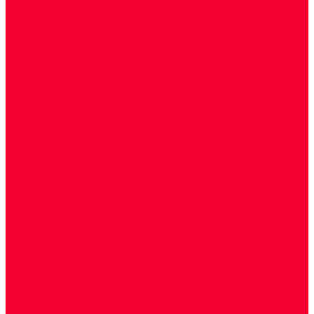
Цитологические, морфологические и
гистохимические исследования
Акции
Прием специалистов
Диагностика
О нашем центре
Врачи
Сотрудники
Лицензия
Политика конфиденцильности
Согласие по Яндекс Метрике
Юридическая информация
Помощь посетителю сайта
Вопрос - ответ
Положение о льготах
Шаблон договора
Антикоррупционная политика
Контакты
...
Cдать анализы
Аутоиммунные заболевания