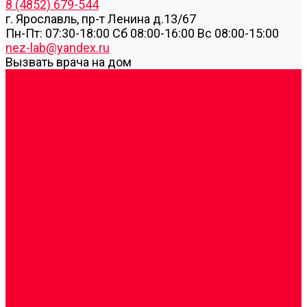
8 (4852) 679-544
г. Ярославль, пр-т Ленина д.13/67
Пн-Пт: 07:30-18:00 Cб 08:00-16:00 Вс 08:00-15:00
nez-lab@yandex.ru
Вызвать врача на дом
Cдать анализы
Аутоиммунные заболевания
Биохимические исследования
Гемостазиология и изосерология
Генетические исследования
Генетическое установление родства
Иммунологические исследования
Лекарственный мониторинг
Микробиологические исследования
Молекулярная диагностика
Наркотические вещества
Общеклинические исследования
Панели тестов и алгоритмы обследования
Серологические и иммунохимические
исследования
УЗИ
Цитогенетические исследования