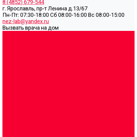
8 (4852) 679-544
г. Ярославль, пр-т Ленина д.13/67
Пн-Пт: 07:30-18:00 Cб 08:00-16:00 Вс 08:00-15:00
nez-lab@yandex.ru
Вызвать врача на дом
Cдать анализы
Аутоиммунные заболевания
Биохимические исследования
Гемостазиология и изосерология
Генетические исследования
Генетическое установление родства
Иммунологические исследования
Лекарственный мониторинг
Микробиологические исследования
Молекулярная диагностика
Наркотические вещества
Общеклинические исследования
Панели тестов и алгоритмы обследования
Серологические и иммунохимические
исследования
УЗИ
Цитогенетические исследования