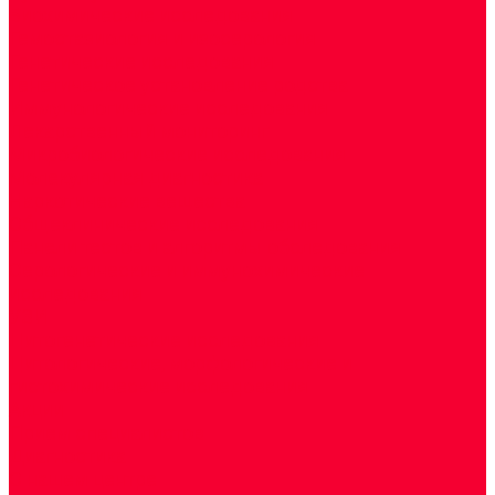
Биохимические исследования
Гемостазиология и изосерология
Генетические исследования
Генетическое установление родства
Иммунологические исследования
Лекарственный мониторинг
Микробиологические исследования
Молекулярная диагностика
Наркотические вещества
Общеклинические исследования
Панели тестов и алгоритмы обследования
Серологические и иммунохимические
исследования
УЗИ
Цитогенетические исследования
Цитологические, морфологические и
гистохимические исследования
Акции
Прием специалистов
Диагностика
О нашем центре