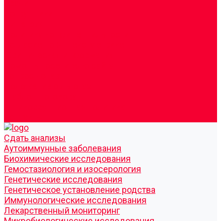
Врачи
Сотрудники
Лицензия
Политика конфиденцильности
Согласие по Яндекс Метрике
Юридическая информация
Помощь посетителю сайта
Вопрос - ответ
Положение о льготах
Шаблон договора
Антикоррупционная политика
Контакты
Cдать анализы
Аутоиммунные заболевания
Биохимические исследования
Гемостазиология и изосерология
Генетические исследования
Генетическое установление родства
Иммунологические исследования
Лекарственный мониторинг
Микробиологические исследования