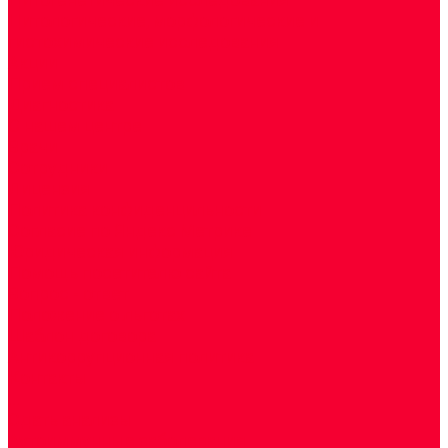
Цитологические, морфологические и
гистохимические исследования
Акции
Прием специалистов
Диагностика
О нашем центре
Врачи
Сотрудники
Лицензия
Политика конфиденцильности
Согласие по Яндекс Метрике
Юридическая информация
Помощь посетителю сайта
Вопрос - ответ
Положение о льготах
Шаблон договора
Антикоррупционная политика
Контакты
...
Cдать анализы
Аутоиммунные заболевания