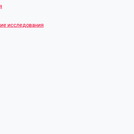
я
кие исследования