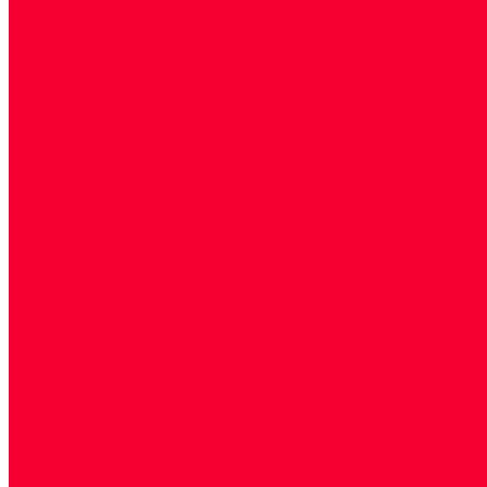
Акции
Прием специалистов
Диагностика
О нашем центре
Врачи
Сотрудники
Лицензия
Политика конфиденцильности
Согласие по Яндекс Метрике
Юридическая информация
Помощь посетителю сайта
Вопрос - ответ
Положение о льготах
Шаблон договора
Антикоррупционная политика
Контакты
...
Cдать анализы
Аутоиммунные заболевания
Биохимические исследования
Гемостазиология и изосерология