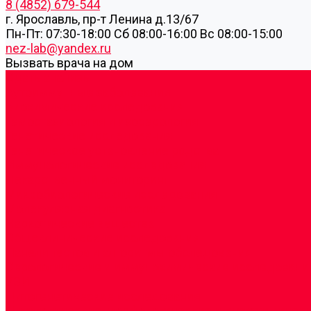
8 (4852) 679-544
г. Ярославль, пр-т Ленина д.13/67
Пн-Пт: 07:30-18:00 Cб 08:00-16:00 Вс 08:00-15:00
nez-lab@yandex.ru
Вызвать врача на дом
Cдать анализы
Аутоиммунные заболевания
Биохимические исследования
Гемостазиология и изосерология
Генетические исследования
Генетическое установление родства
Иммунологические исследования
Лекарственный мониторинг
Микробиологические исследования
Молекулярная диагностика
Наркотические вещества
Общеклинические исследования
Панели тестов и алгоритмы обследования
Серологические и иммунохимические исследовани
УЗИ
Цитогенетические исследования
Цитологические, морфологические и гистохимичес