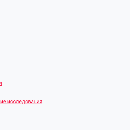
я
кие исследования