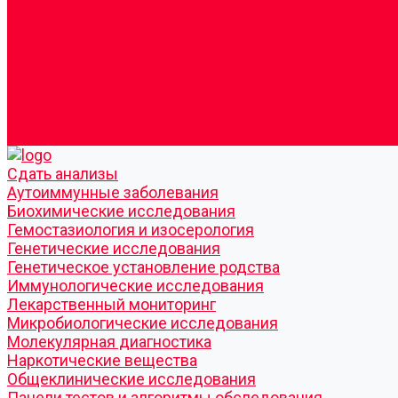
Согласие по Яндекс Метрике
Юридическая информация
Помощь посетителю сайта
Вопрос - ответ
Положение о льготах
Шаблон договора
Антикоррупционная политика
Контакты
Cдать анализы
Аутоиммунные заболевания
Биохимические исследования
Гемостазиология и изосерология
Генетические исследования
Генетическое установление родства
Иммунологические исследования
Лекарственный мониторинг
Микробиологические исследования
Молекулярная диагностика
Наркотические вещества
Общеклинические исследования
Панели тестов и алгоритмы обследования