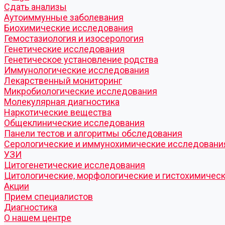
Cдать анализы
Аутоиммунные заболевания
Биохимические исследования
Гемостазиология и изосерология
Генетические исследования
Генетическое установление родства
Иммунологические исследования
Лекарственный мониторинг
Микробиологические исследования
Молекулярная диагностика
Наркотические вещества
Общеклинические исследования
Панели тестов и алгоритмы обследования
Серологические и иммунохимические исследовани
УЗИ
Цитогенетические исследования
Цитологические, морфологические и гистохимичес
Акции
Прием специалистов
Диагностика
О нашем центре