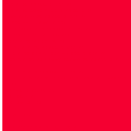
Генетические исследования
Генетическое установление родства
Иммунологические исследования
Лекарственный мониторинг
Микробиологические исследования
Молекулярная диагностика
Наркотические вещества
Общеклинические исследования
Панели тестов и алгоритмы обследования
Серологические и иммунохимические исследовани
УЗИ
Цитогенетические исследования
Цитологические, морфологические и гистохимичес
Акции
Прием специалистов
Диагностика
О нашем центре
Врачи
Сотрудники
Лицензия
Политика конфиденцильности