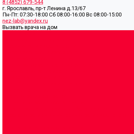
8 (4852) 679-544
г. Ярославль, пр-т Ленина д.13/67
Пн-Пт: 07:30-18:00 Cб 08:00-16:00 Вс 08:00-15:00
nez-lab@yandex.ru
Вызвать врача на дом
Cдать анализы
Аутоиммунные заболевания
Биохимические исследования
Гемостазиология и изосерология
Генетические исследования
Генетическое установление родства
Иммунологические исследования
Лекарственный мониторинг
Микробиологические исследования
Молекулярная диагностика
Наркотические вещества
Общеклинические исследования
Панели тестов и алгоритмы обследования
Серологические и иммунохимические исследовани
УЗИ
Цитогенетические исследования
Цитологические, морфологические и гистохимичес