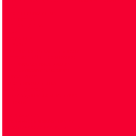
Акции
Прием специалистов
Диагностика
О нашем центре
Врачи
Сотрудники
Лицензия
Политика конфиденцильности
Согласие по Яндекс Метрике
Юридическая информация
Помощь посетителю сайта
Вопрос - ответ
Положение о льготах
Шаблон договора
Антикоррупционная политика
Контакты
...
Cдать анализы
Аутоиммунные заболевания
Биохимические исследования
Гемостазиология и изосерология