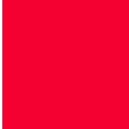
Генетические исследования
Генетическое установление родства
Иммунологические исследования
Лекарственный мониторинг
Микробиологические исследования
Молекулярная диагностика
Наркотические вещества
Общеклинические исследования
Панели тестов и алгоритмы обследования
Серологические и иммунохимические исследовани
УЗИ
Цитогенетические исследования
Цитологические, морфологические и гистохимичес
Акции
Прием специалистов
Диагностика
О нашем центре
Врачи
Сотрудники
Лицензия
Политика конфиденцильности