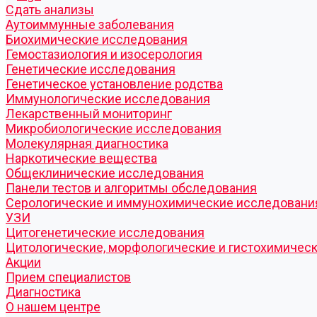
Cдать анализы
Аутоиммунные заболевания
Биохимические исследования
Гемостазиология и изосерология
Генетические исследования
Генетическое установление родства
Иммунологические исследования
Лекарственный мониторинг
Микробиологические исследования
Молекулярная диагностика
Наркотические вещества
Общеклинические исследования
Панели тестов и алгоритмы обследования
Серологические и иммунохимические исследовани
УЗИ
Цитогенетические исследования
Цитологические, морфологические и гистохимичес
Акции
Прием специалистов
Диагностика
О нашем центре