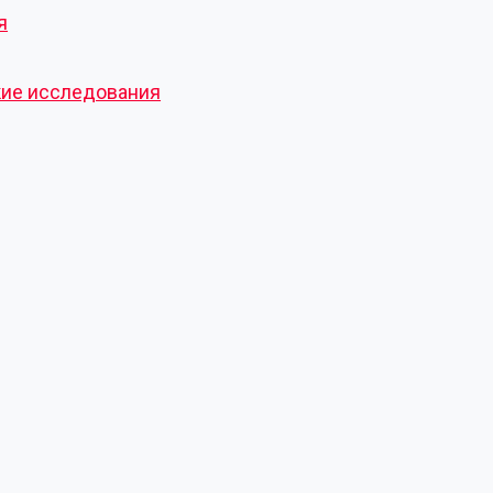
я
кие исследования