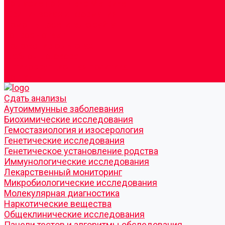
Согласие по Яндекс Метрике
Юридическая информация
Помощь посетителю сайта
Вопрос - ответ
Положение о льготах
Шаблон договора
Антикоррупционная политика
Контакты
Cдать анализы
Аутоиммунные заболевания
Биохимические исследования
Гемостазиология и изосерология
Генетические исследования
Генетическое установление родства
Иммунологические исследования
Лекарственный мониторинг
Микробиологические исследования
Молекулярная диагностика
Наркотические вещества
Общеклинические исследования
Панели тестов и алгоритмы обследования