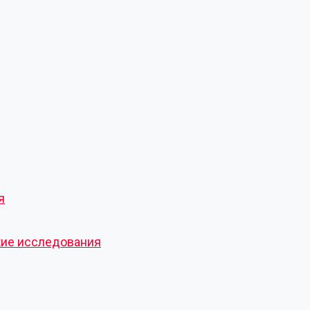
я
кие исследования