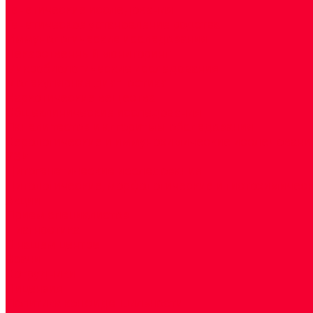
Генетические исследования
Генетическое установление родства
Иммунологические исследования
Лекарственный мониторинг
Микробиологические исследования
Молекулярная диагностика
Наркотические вещества
Общеклинические исследования
Панели тестов и алгоритмы обследования
Серологические и иммунохимические исследовани
УЗИ
Цитогенетические исследования
Цитологические, морфологические и гистохимичес
Акции
Прием специалистов
Диагностика
О нашем центре
Врачи
Сотрудники
Лицензия
Политика конфиденцильности