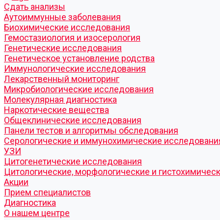
Cдать анализы
Аутоиммунные заболевания
Биохимические исследования
Гемостазиология и изосерология
Генетические исследования
Генетическое установление родства
Иммунологические исследования
Лекарственный мониторинг
Микробиологические исследования
Молекулярная диагностика
Наркотические вещества
Общеклинические исследования
Панели тестов и алгоритмы обследования
Серологические и иммунохимические исследовани
УЗИ
Цитогенетические исследования
Цитологические, морфологические и гистохимичес
Акции
Прием специалистов
Диагностика
О нашем центре