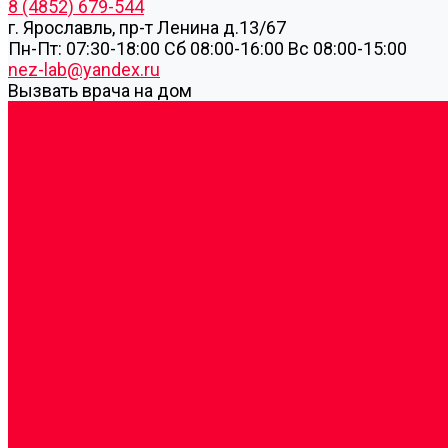
8 (4852) 679-544
г. Ярославль, пр-т Ленина д.13/67
Пн-Пт: 07:30-18:00 Cб 08:00-16:00 Вс 08:00-15:00
nez-lab@yandex.ru
Вызвать врача на дом
Cдать анализы
Аутоиммунные заболевания
Биохимические исследования
Гемостазиология и изосерология
Генетические исследования
Генетическое установление родства
Иммунологические исследования
Лекарственный мониторинг
Микробиологические исследования
Молекулярная диагностика
Наркотические вещества
Общеклинические исследования
Панели тестов и алгоритмы обследования
Серологические и иммунохимические исследовани
УЗИ
Цитогенетические исследования
Цитологические, морфологические и гистохимичес