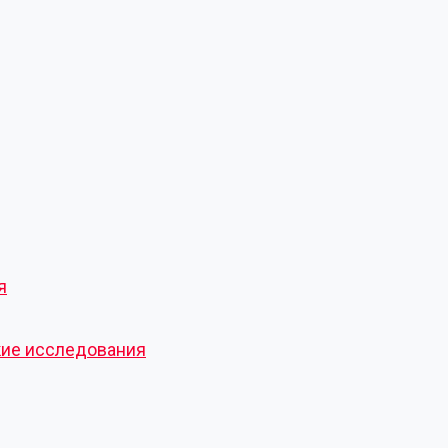
я
кие исследования