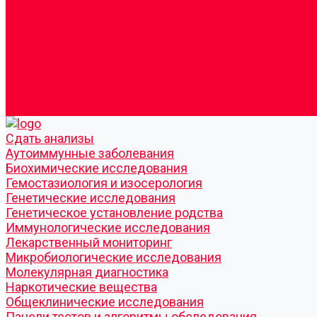
Согласие по Яндекс Метрике
Юридическая информация
Помощь посетителю сайта
Вопрос - ответ
Положение о льготах
Шаблон договора
Антикоррупционная политика
Контакты
Cдать анализы
Аутоиммунные заболевания
Биохимические исследования
Гемостазиология и изосерология
Генетические исследования
Генетическое установление родства
Иммунологические исследования
Лекарственный мониторинг
Микробиологические исследования
Молекулярная диагностика
Наркотические вещества
Общеклинические исследования
Панели тестов и алгоритмы обследования