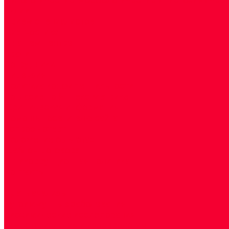
Акции
Прием специалистов
Диагностика
О нашем центре
Врачи
Сотрудники
Лицензия
Политика конфиденцильности
Согласие по Яндекс Метрике
Юридическая информация
Помощь посетителю сайта
Вопрос - ответ
Положение о льготах
Шаблон договора
Антикоррупционная политика
Контакты
...
Cдать анализы
Аутоиммунные заболевания
Биохимические исследования
Гемостазиология и изосерология