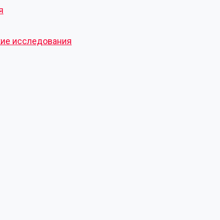
я
кие исследования