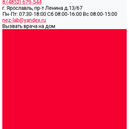
8 (4852) 679-544
г. Ярославль, пр-т Ленина д.13/67
Пн-Пт: 07:30-18:00 Cб 08:00-16:00 Вс 08:00-15:00
nez-lab@yandex.ru
Вызвать врача на дом
Cдать анализы
Аутоиммунные заболевания
Биохимические исследования
Гемостазиология и изосерология
Генетические исследования
Генетическое установление родства
Иммунологические исследования
Лекарственный мониторинг
Микробиологические исследования
Молекулярная диагностика
Наркотические вещества
Общеклинические исследования
Панели тестов и алгоритмы обследования
Серологические и иммунохимические
исследования
УЗИ
Цитогенетические исследования