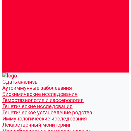
Врачи
Сотрудники
Лицензия
Политика конфиденцильности
Согласие по Яндекс Метрике
Юридическая информация
Помощь посетителю сайта
Вопрос - ответ
Положение о льготах
Шаблон договора
Антикоррупционная политика
Контакты
Cдать анализы
Аутоиммунные заболевания
Биохимические исследования
Гемостазиология и изосерология
Генетические исследования
Генетическое установление родства
Иммунологические исследования
Лекарственный мониторинг
Микробиологические исследования