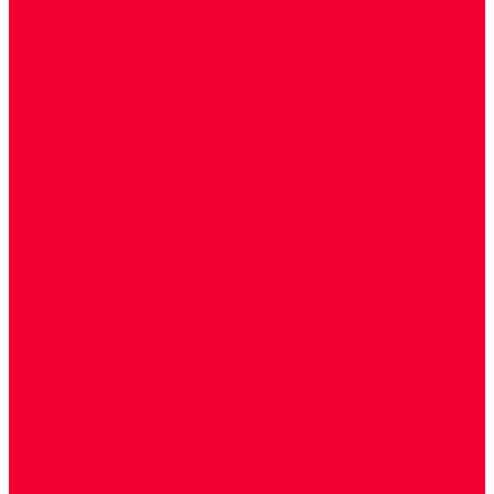
Биохимические исследования
Гемостазиология и изосерология
Генетические исследования
Генетическое установление родства
Иммунологические исследования
Лекарственный мониторинг
Микробиологические исследования
Молекулярная диагностика
Наркотические вещества
Общеклинические исследования
Панели тестов и алгоритмы обследования
Серологические и иммунохимические
исследования
УЗИ
Цитогенетические исследования
Цитологические, морфологические и
гистохимические исследования
Акции
Прием специалистов
Диагностика
О нашем центре