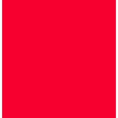
Цитологические, морфологические и
гистохимические исследования
Акции
Прием специалистов
Диагностика
О нашем центре
Врачи
Сотрудники
Лицензия
Политика конфиденцильности
Согласие по Яндекс Метрике
Юридическая информация
Помощь посетителю сайта
Вопрос - ответ
Положение о льготах
Шаблон договора
Антикоррупционная политика
Контакты
...
Cдать анализы
Аутоиммунные заболевания