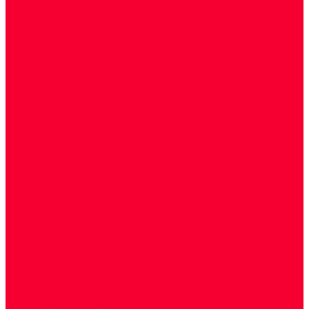
Цитологические, морфологические и
гистохимические исследования
Акции
Прием специалистов
Диагностика
О нашем центре
Врачи
Сотрудники
Лицензия
Политика конфиденцильности
Согласие по Яндекс Метрике
Юридическая информация
Помощь посетителю сайта
Вопрос - ответ
Положение о льготах
Шаблон договора
Антикоррупционная политика
Контакты
...
Cдать анализы
Аутоиммунные заболевания