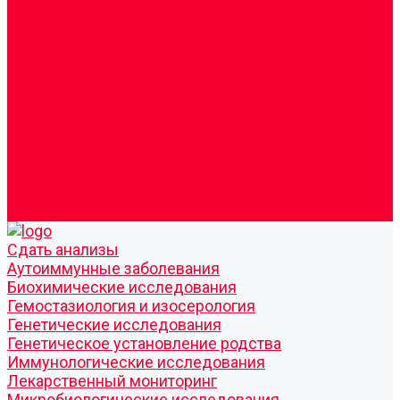
Врачи
Сотрудники
Лицензия
Политика конфиденцильности
Согласие по Яндекс Метрике
Юридическая информация
Помощь посетителю сайта
Вопрос - ответ
Положение о льготах
Шаблон договора
Антикоррупционная политика
Контакты
Cдать анализы
Аутоиммунные заболевания
Биохимические исследования
Гемостазиология и изосерология
Генетические исследования
Генетическое установление родства
Иммунологические исследования
Лекарственный мониторинг
Микробиологические исследования