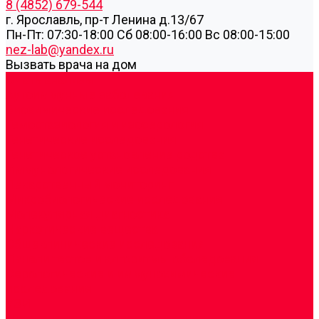
8 (4852) 679-544
г. Ярославль, пр-т Ленина д.13/67
Пн-Пт: 07:30-18:00 Cб 08:00-16:00 Вс 08:00-15:00
nez-lab@yandex.ru
Вызвать врача на дом
Cдать анализы
Аутоиммунные заболевания
Биохимические исследования
Гемостазиология и изосерология
Генетические исследования
Генетическое установление родства
Иммунологические исследования
Лекарственный мониторинг
Микробиологические исследования
Молекулярная диагностика
Наркотические вещества
Общеклинические исследования
Панели тестов и алгоритмы обследования
Серологические и иммунохимические
исследования
УЗИ
Цитогенетические исследования