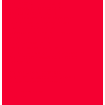
Биохимические исследования
Гемостазиология и изосерология
Генетические исследования
Генетическое установление родства
Иммунологические исследования
Лекарственный мониторинг
Микробиологические исследования
Молекулярная диагностика
Наркотические вещества
Общеклинические исследования
Панели тестов и алгоритмы обследования
Серологические и иммунохимические
исследования
УЗИ
Цитогенетические исследования
Цитологические, морфологические и
гистохимические исследования
Акции
Прием специалистов
Диагностика
О нашем центре