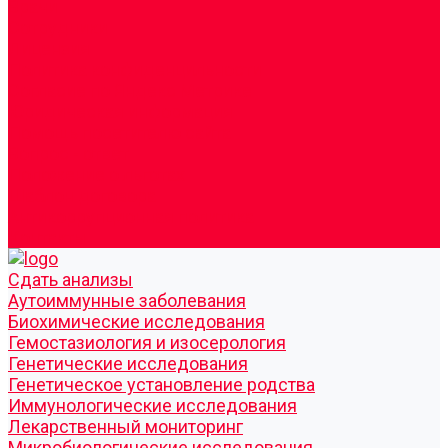
Врачи
Сотрудники
Лицензия
Политика конфиденцильности
Согласие по Яндекс Метрике
Юридическая информация
Помощь посетителю сайта
Вопрос - ответ
Положение о льготах
Шаблон договора
Антикоррупционная политика
Контакты
Cдать анализы
Аутоиммунные заболевания
Биохимические исследования
Гемостазиология и изосерология
Генетические исследования
Генетическое установление родства
Иммунологические исследования
Лекарственный мониторинг
Микробиологические исследования