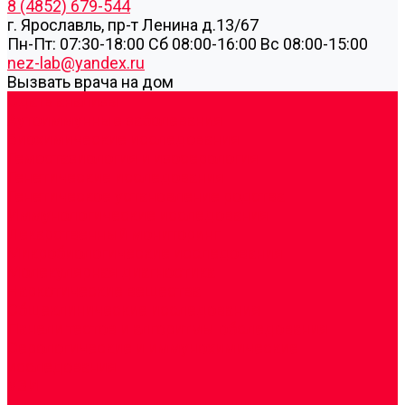
8 (4852) 679-544
г. Ярославль, пр-т Ленина д.13/67
Пн-Пт: 07:30-18:00 Cб 08:00-16:00 Вс 08:00-15:00
nez-lab@yandex.ru
Вызвать врача на дом
Cдать анализы
Аутоиммунные заболевания
Биохимические исследования
Гемостазиология и изосерология
Генетические исследования
Генетическое установление родства
Иммунологические исследования
Лекарственный мониторинг
Микробиологические исследования
Молекулярная диагностика
Наркотические вещества
Общеклинические исследования
Панели тестов и алгоритмы обследования
Серологические и иммунохимические
исследования
УЗИ
Цитогенетические исследования