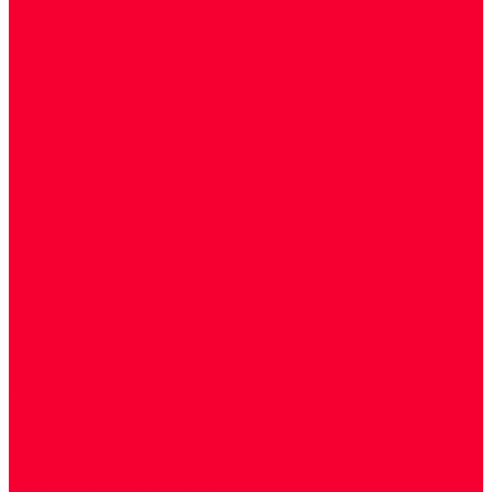
Цитологические, морфологические и
гистохимические исследования
Акции
Прием специалистов
Диагностика
О нашем центре
Врачи
Сотрудники
Лицензия
Политика конфиденцильности
Согласие по Яндекс Метрике
Юридическая информация
Помощь посетителю сайта
Вопрос - ответ
Положение о льготах
Шаблон договора
Антикоррупционная политика
Контакты
...
Cдать анализы
Аутоиммунные заболевания