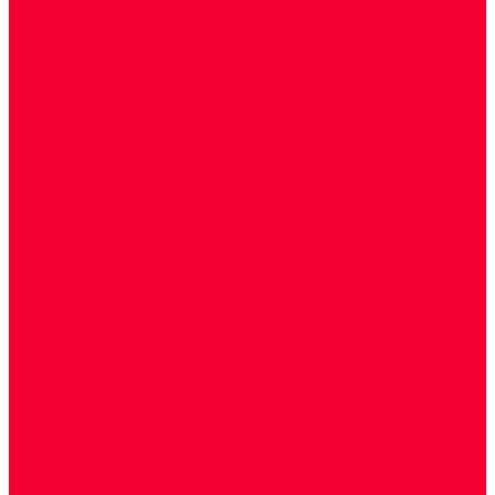
Биохимические исследования
Гемостазиология и изосерология
Генетические исследования
Генетическое установление родства
Иммунологические исследования
Лекарственный мониторинг
Микробиологические исследования
Молекулярная диагностика
Наркотические вещества
Общеклинические исследования
Панели тестов и алгоритмы обследования
Серологические и иммунохимические
исследования
УЗИ
Цитогенетические исследования
Цитологические, морфологические и
гистохимические исследования
Акции
Прием специалистов
Диагностика
О нашем центре