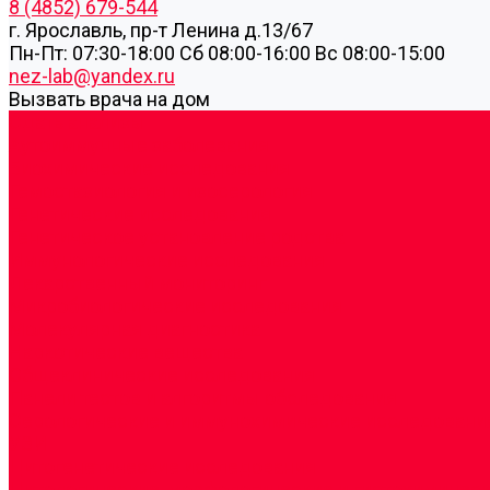
8 (4852) 679-544
г. Ярославль, пр-т Ленина д.13/67
Пн-Пт: 07:30-18:00 Cб 08:00-16:00 Вс 08:00-15:00
nez-lab@yandex.ru
Вызвать врача на дом
Cдать анализы
Аутоиммунные заболевания
Биохимические исследования
Гемостазиология и изосерология
Генетические исследования
Генетическое установление родства
Иммунологические исследования
Лекарственный мониторинг
Микробиологические исследования
Молекулярная диагностика
Наркотические вещества
Общеклинические исследования
Панели тестов и алгоритмы обследования
Серологические и иммунохимические исследовани
УЗИ
Цитогенетические исследования
Цитологические, морфологические и гистохимичес