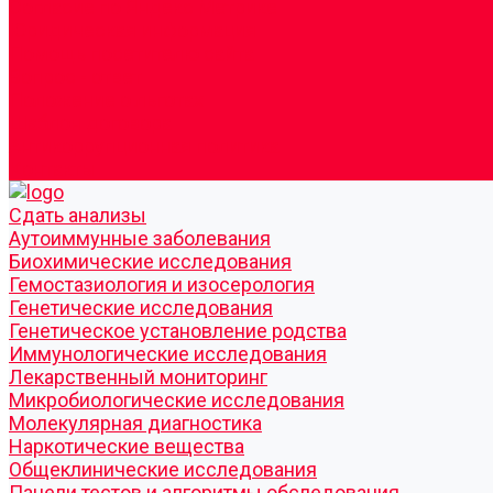
Согласие по Яндекс Метрике
Юридическая информация
Помощь посетителю сайта
Вопрос - ответ
Положение о льготах
Шаблон договора
Антикоррупционная политика
Контакты
Cдать анализы
Аутоиммунные заболевания
Биохимические исследования
Гемостазиология и изосерология
Генетические исследования
Генетическое установление родства
Иммунологические исследования
Лекарственный мониторинг
Микробиологические исследования
Молекулярная диагностика
Наркотические вещества
Общеклинические исследования
Панели тестов и алгоритмы обследования