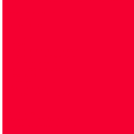
Акции
Прием специалистов
Диагностика
О нашем центре
Врачи
Сотрудники
Лицензия
Политика конфиденцильности
Согласие по Яндекс Метрике
Юридическая информация
Помощь посетителю сайта
Вопрос - ответ
Положение о льготах
Шаблон договора
Антикоррупционная политика
Контакты
...
Cдать анализы
Аутоиммунные заболевания
Биохимические исследования
Гемостазиология и изосерология