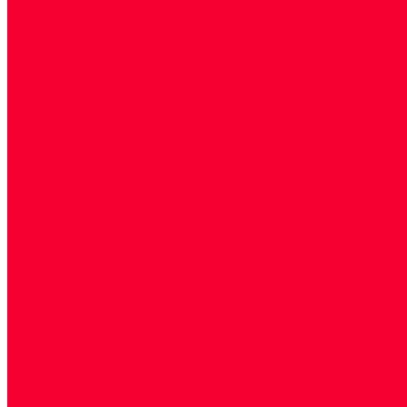
Генетические исследования
Генетическое установление родства
Иммунологические исследования
Лекарственный мониторинг
Микробиологические исследования
Молекулярная диагностика
Наркотические вещества
Общеклинические исследования
Панели тестов и алгоритмы обследования
Серологические и иммунохимические исследовани
УЗИ
Цитогенетические исследования
Цитологические, морфологические и гистохимичес
Акции
Прием специалистов
Диагностика
О нашем центре
Врачи
Сотрудники
Лицензия
Политика конфиденцильности