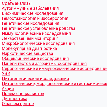
Cдать анализы
Аутоиммунные заболевания
Биохимические исследования
Гемостазиология и изосерология
Генетические исследования
Генетическое установление родства
Иммунологические исследования
Лекарственный мониторинг
Микробиологические исследования
Молекулярная диагностика
Наркотические вещества
Общеклинические исследования
Панели тестов и алгоритмы обследования
Серологические и иммунохимические исследовани
УЗИ
Цитогенетические исследования
Цитологические, морфологические и гистохимичес
Акции
Прием специалистов
Диагностика
О нашем центре