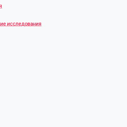
я
кие исследования