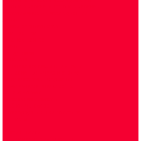
Цитологические, морфологические и
гистохимические исследования
Акции
Прием специалистов
Диагностика
О нашем центре
Врачи
Сотрудники
Лицензия
Политика конфиденцильности
Согласие по Яндекс Метрике
Юридическая информация
Помощь посетителю сайта
Вопрос - ответ
Положение о льготах
Шаблон договора
Антикоррупционная политика
Контакты
...
Cдать анализы
Аутоиммунные заболевания