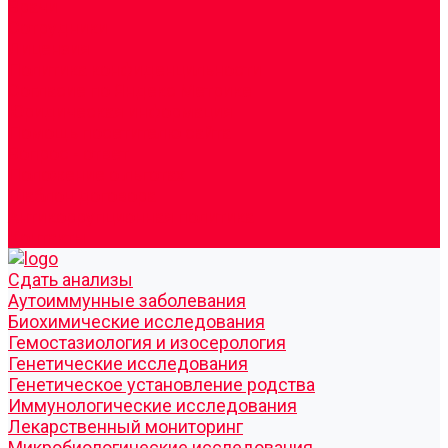
Врачи
Сотрудники
Лицензия
Политика конфиденцильности
Согласие по Яндекс Метрике
Юридическая информация
Помощь посетителю сайта
Вопрос - ответ
Положение о льготах
Шаблон договора
Антикоррупционная политика
Контакты
Cдать анализы
Аутоиммунные заболевания
Биохимические исследования
Гемостазиология и изосерология
Генетические исследования
Генетическое установление родства
Иммунологические исследования
Лекарственный мониторинг
Микробиологические исследования