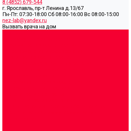
8 (4852) 679-544
г. Ярославль, пр-т Ленина д.13/67
Пн-Пт: 07:30-18:00 Cб 08:00-16:00 Вс 08:00-15:00
nez-lab@yandex.ru
Вызвать врача на дом
Cдать анализы
Аутоиммунные заболевания
Биохимические исследования
Гемостазиология и изосерология
Генетические исследования
Генетическое установление родства
Иммунологические исследования
Лекарственный мониторинг
Микробиологические исследования
Молекулярная диагностика
Наркотические вещества
Общеклинические исследования
Панели тестов и алгоритмы обследования
Серологические и иммунохимические
исследования
УЗИ
Цитогенетические исследования