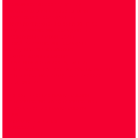
Биохимические исследования
Гемостазиология и изосерология
Генетические исследования
Генетическое установление родства
Иммунологические исследования
Лекарственный мониторинг
Микробиологические исследования
Молекулярная диагностика
Наркотические вещества
Общеклинические исследования
Панели тестов и алгоритмы обследования
Серологические и иммунохимические
исследования
УЗИ
Цитогенетические исследования
Цитологические, морфологические и
гистохимические исследования
Акции
Прием специалистов
Диагностика
О нашем центре