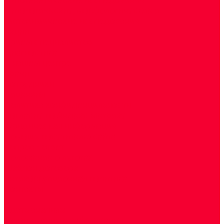
Цитологические, морфологические и
гистохимические исследования
Акции
Прием специалистов
Диагностика
О нашем центре
Врачи
Сотрудники
Лицензия
Политика конфиденцильности
Согласие по Яндекс Метрике
Юридическая информация
Помощь посетителю сайта
Вопрос - ответ
Положение о льготах
Шаблон договора
Антикоррупционная политика
Контакты
...
Cдать анализы
Аутоиммунные заболевания