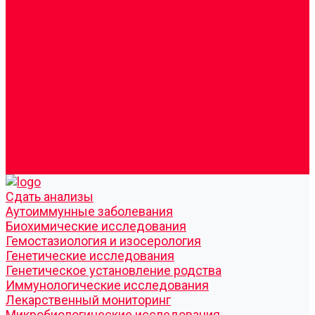
Врачи
Сотрудники
Лицензия
Политика конфиденцильности
Согласие по Яндекс Метрике
Юридическая информация
Помощь посетителю сайта
Вопрос - ответ
Положение о льготах
Шаблон договора
Антикоррупционная политика
Контакты
Cдать анализы
Аутоиммунные заболевания
Биохимические исследования
Гемостазиология и изосерология
Генетические исследования
Генетическое установление родства
Иммунологические исследования
Лекарственный мониторинг
Микробиологические исследования