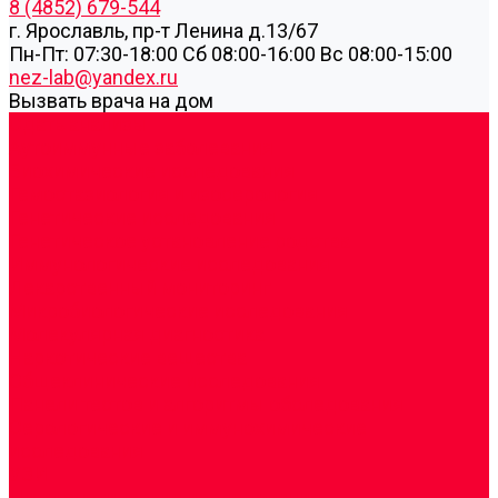
8 (4852) 679-544
г. Ярославль, пр-т Ленина д.13/67
Пн-Пт: 07:30-18:00 Cб 08:00-16:00 Вс 08:00-15:00
nez-lab@yandex.ru
Вызвать врача на дом
Cдать анализы
Аутоиммунные заболевания
Биохимические исследования
Гемостазиология и изосерология
Генетические исследования
Генетическое установление родства
Иммунологические исследования
Лекарственный мониторинг
Микробиологические исследования
Молекулярная диагностика
Наркотические вещества
Общеклинические исследования
Панели тестов и алгоритмы обследования
Серологические и иммунохимические
исследования
УЗИ
Цитогенетические исследования