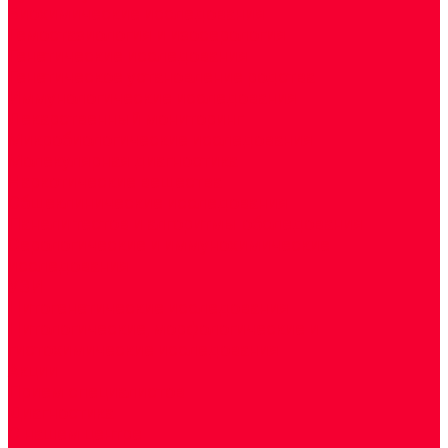
Биохимические исследования
Гемостазиология и изосерология
Генетические исследования
Генетическое установление родства
Иммунологические исследования
Лекарственный мониторинг
Микробиологические исследования
Молекулярная диагностика
Наркотические вещества
Общеклинические исследования
Панели тестов и алгоритмы обследования
Серологические и иммунохимические
исследования
УЗИ
Цитогенетические исследования
Цитологические, морфологические и
гистохимические исследования
Акции
Прием специалистов
Диагностика
О нашем центре