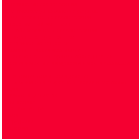
Генетические исследования
Генетическое установление родства
Иммунологические исследования
Лекарственный мониторинг
Микробиологические исследования
Молекулярная диагностика
Наркотические вещества
Общеклинические исследования
Панели тестов и алгоритмы обследования
Серологические и иммунохимические исследовани
УЗИ
Цитогенетические исследования
Цитологические, морфологические и гистохимичес
Акции
Прием специалистов
Диагностика
О нашем центре
Врачи
Сотрудники
Лицензия
Политика конфиденцильности