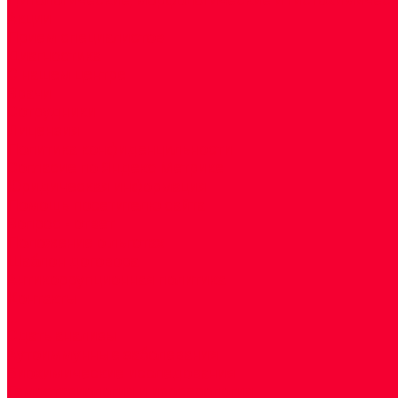
Акции
Прием специалистов
Диагностика
О нашем центре
Врачи
Сотрудники
Лицензия
Политика конфиденцильности
Согласие по Яндекс Метрике
Юридическая информация
Помощь посетителю сайта
Вопрос - ответ
Положение о льготах
Шаблон договора
Антикоррупционная политика
Контакты
...
Cдать анализы
Аутоиммунные заболевания
Биохимические исследования
Гемостазиология и изосерология