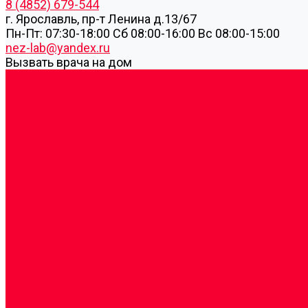
8 (4852) 679-544
г. Ярославль, пр-т Ленина д.13/67
Пн-Пт: 07:30-18:00 Cб 08:00-16:00 Вс 08:00-15:00
nez-lab@yandex.ru
Вызвать врача на дом
Cдать анализы
Аутоиммунные заболевания
Биохимические исследования
Гемостазиология и изосерология
Генетические исследования
Генетическое установление родства
Иммунологические исследования
Лекарственный мониторинг
Микробиологические исследования
Молекулярная диагностика
Наркотические вещества
Общеклинические исследования
Панели тестов и алгоритмы обследования
Серологические и иммунохимические исследовани
УЗИ
Цитогенетические исследования
Цитологические, морфологические и гистохимичес