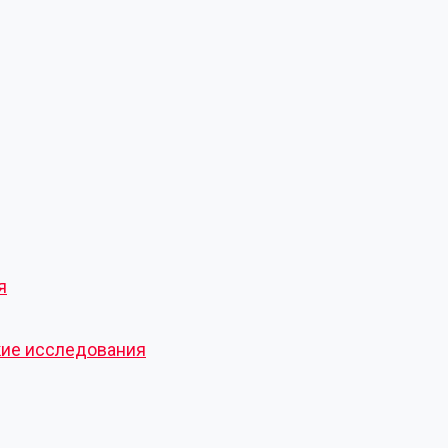
я
кие исследования