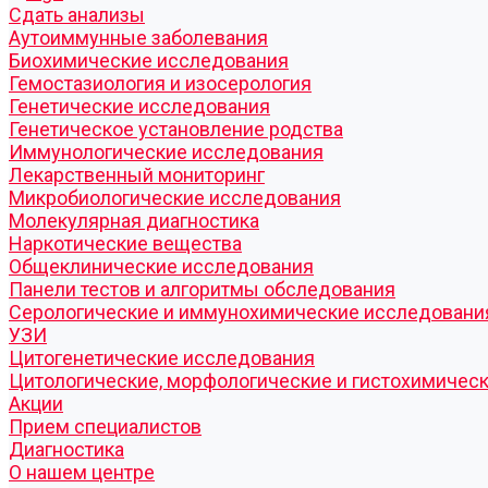
Cдать анализы
Аутоиммунные заболевания
Биохимические исследования
Гемостазиология и изосерология
Генетические исследования
Генетическое установление родства
Иммунологические исследования
Лекарственный мониторинг
Микробиологические исследования
Молекулярная диагностика
Наркотические вещества
Общеклинические исследования
Панели тестов и алгоритмы обследования
Серологические и иммунохимические исследовани
УЗИ
Цитогенетические исследования
Цитологические, морфологические и гистохимичес
Акции
Прием специалистов
Диагностика
О нашем центре