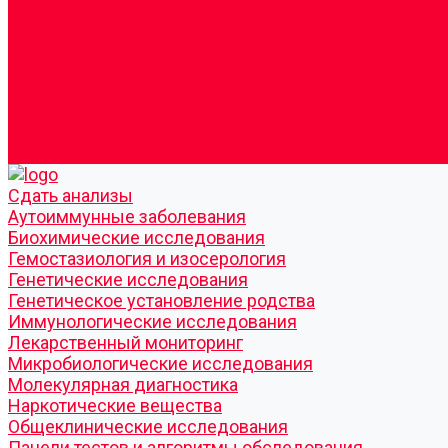
Согласие по Яндекс Метрике
Юридическая информация
Помощь посетителю сайта
Вопрос - ответ
Положение о льготах
Шаблон договора
Антикоррупционная политика
Контакты
Cдать анализы
Аутоиммунные заболевания
Биохимические исследования
Гемостазиология и изосерология
Генетические исследования
Генетическое установление родства
Иммунологические исследования
Лекарственный мониторинг
Микробиологические исследования
Молекулярная диагностика
Наркотические вещества
Общеклинические исследования
Панели тестов и алгоритмы обследования