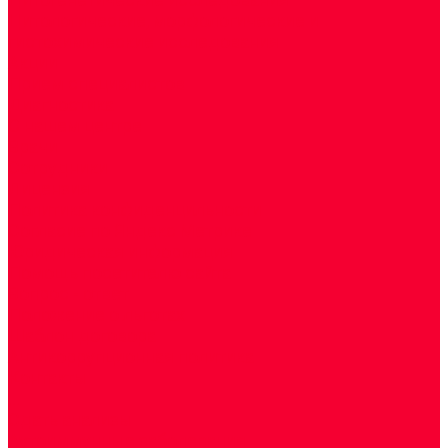
Цитологические, морфологические и
гистохимические исследования
Акции
Прием специалистов
Диагностика
О нашем центре
Врачи
Сотрудники
Лицензия
Политика конфиденцильности
Согласие по Яндекс Метрике
Юридическая информация
Помощь посетителю сайта
Вопрос - ответ
Положение о льготах
Шаблон договора
Антикоррупционная политика
Контакты
...
Cдать анализы
Аутоиммунные заболевания