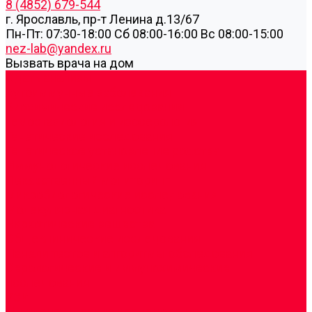
8 (4852) 679-544
г. Ярославль, пр-т Ленина д.13/67
Пн-Пт: 07:30-18:00 Cб 08:00-16:00 Вс 08:00-15:00
nez-lab@yandex.ru
Вызвать врача на дом
Cдать анализы
Аутоиммунные заболевания
Биохимические исследования
Гемостазиология и изосерология
Генетические исследования
Генетическое установление родства
Иммунологические исследования
Лекарственный мониторинг
Микробиологические исследования
Молекулярная диагностика
Наркотические вещества
Общеклинические исследования
Панели тестов и алгоритмы обследования
Серологические и иммунохимические
исследования
УЗИ
Цитогенетические исследования