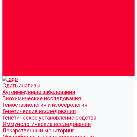
Врачи
Сотрудники
Лицензия
Политика конфиденцильности
Согласие по Яндекс Метрике
Юридическая информация
Помощь посетителю сайта
Вопрос - ответ
Положение о льготах
Шаблон договора
Антикоррупционная политика
Контакты
Cдать анализы
Аутоиммунные заболевания
Биохимические исследования
Гемостазиология и изосерология
Генетические исследования
Генетическое установление родства
Иммунологические исследования
Лекарственный мониторинг
Микробиологические исследования