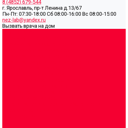
8 (4852) 679-544
г. Ярославль, пр-т Ленина д.13/67
Пн-Пт: 07:30-18:00 Cб 08:00-16:00 Вс 08:00-15:00
nez-lab@yandex.ru
Вызвать врача на дом
Cдать анализы
Аутоиммунные заболевания
Биохимические исследования
Гемостазиология и изосерология
Генетические исследования
Генетическое установление родства
Иммунологические исследования
Лекарственный мониторинг
Микробиологические исследования
Молекулярная диагностика
Наркотические вещества
Общеклинические исследования
Панели тестов и алгоритмы обследования
Серологические и иммунохимические
исследования
УЗИ
Цитогенетические исследования