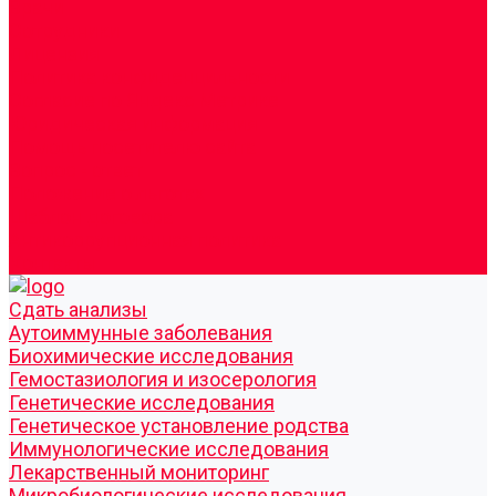
Врачи
Сотрудники
Лицензия
Политика конфиденцильности
Согласие по Яндекс Метрике
Юридическая информация
Помощь посетителю сайта
Вопрос - ответ
Положение о льготах
Шаблон договора
Антикоррупционная политика
Контакты
Cдать анализы
Аутоиммунные заболевания
Биохимические исследования
Гемостазиология и изосерология
Генетические исследования
Генетическое установление родства
Иммунологические исследования
Лекарственный мониторинг
Микробиологические исследования