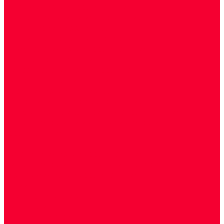
Биохимические исследования
Гемостазиология и изосерология
Генетические исследования
Генетическое установление родства
Иммунологические исследования
Лекарственный мониторинг
Микробиологические исследования
Молекулярная диагностика
Наркотические вещества
Общеклинические исследования
Панели тестов и алгоритмы обследования
Серологические и иммунохимические
исследования
УЗИ
Цитогенетические исследования
Цитологические, морфологические и
гистохимические исследования
Акции
Прием специалистов
Диагностика
О нашем центре