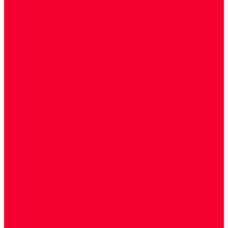
Цитологические, морфологические и
гистохимические исследования
Акции
Прием специалистов
Диагностика
О нашем центре
Врачи
Сотрудники
Лицензия
Политика конфиденцильности
Согласие по Яндекс Метрике
Юридическая информация
Помощь посетителю сайта
Вопрос - ответ
Положение о льготах
Шаблон договора
Антикоррупционная политика
Контакты
...
Cдать анализы
Аутоиммунные заболевания