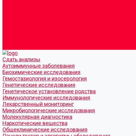
Согласие по Яндекс Метрике
Юридическая информация
Помощь посетителю сайта
Вопрос - ответ
Положение о льготах
Шаблон договора
Антикоррупционная политика
Контакты
Cдать анализы
Аутоиммунные заболевания
Биохимические исследования
Гемостазиология и изосерология
Генетические исследования
Генетическое установление родства
Иммунологические исследования
Лекарственный мониторинг
Микробиологические исследования
Молекулярная диагностика
Наркотические вещества
Общеклинические исследования
Панели тестов и алгоритмы обследования