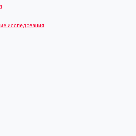
я
кие исследования