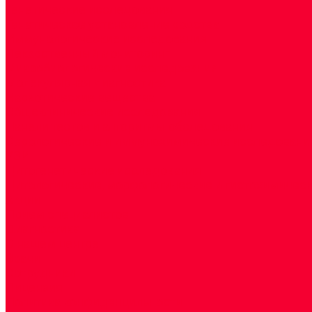
Генетические исследования
Генетическое установление родства
Иммунологические исследования
Лекарственный мониторинг
Микробиологические исследования
Молекулярная диагностика
Наркотические вещества
Общеклинические исследования
Панели тестов и алгоритмы обследования
Серологические и иммунохимические исследовани
УЗИ
Цитогенетические исследования
Цитологические, морфологические и гистохимичес
Акции
Прием специалистов
Диагностика
О нашем центре
Врачи
Сотрудники
Лицензия
Политика конфиденцильности