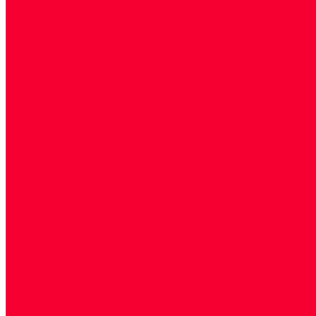
Акции
Прием специалистов
Диагностика
О нашем центре
Врачи
Сотрудники
Лицензия
Политика конфиденцильности
Согласие по Яндекс Метрике
Юридическая информация
Помощь посетителю сайта
Вопрос - ответ
Положение о льготах
Шаблон договора
Антикоррупционная политика
Контакты
...
Cдать анализы
Аутоиммунные заболевания
Биохимические исследования
Гемостазиология и изосерология