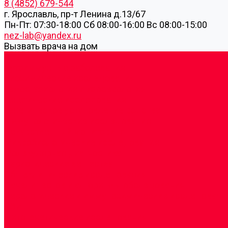
8 (4852) 679-544
г. Ярославль, пр-т Ленина д.13/67
Пн-Пт: 07:30-18:00 Cб 08:00-16:00 Вс 08:00-15:00
nez-lab@yandex.ru
Вызвать врача на дом
Cдать анализы
Аутоиммунные заболевания
Биохимические исследования
Гемостазиология и изосерология
Генетические исследования
Генетическое установление родства
Иммунологические исследования
Лекарственный мониторинг
Микробиологические исследования
Молекулярная диагностика
Наркотические вещества
Общеклинические исследования
Панели тестов и алгоритмы обследования
Серологические и иммунохимические исследовани
УЗИ
Цитогенетические исследования
Цитологические, морфологические и гистохимичес