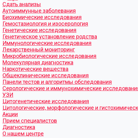
Cдать анализы
Аутоиммунные заболевания
Биохимические исследования
Гемостазиология и изосерология
Генетические исследования
Генетическое установление родства
Иммунологические исследования
Лекарственный мониторинг
Микробиологические исследования
Молекулярная диагностика
Наркотические вещества
Общеклинические исследования
Панели тестов и алгоритмы обследования
Серологические и иммунохимические исследовани
УЗИ
Цитогенетические исследования
Цитологические, морфологические и гистохимичес
Акции
Прием специалистов
Диагностика
О нашем центре