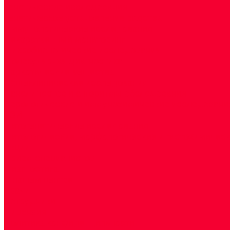
Генетические исследования
Генетическое установление родства
Иммунологические исследования
Лекарственный мониторинг
Микробиологические исследования
Молекулярная диагностика
Наркотические вещества
Общеклинические исследования
Панели тестов и алгоритмы обследования
Серологические и иммунохимические исследовани
УЗИ
Цитогенетические исследования
Цитологические, морфологические и гистохимичес
Акции
Прием специалистов
Диагностика
О нашем центре
Врачи
Сотрудники
Лицензия
Политика конфиденцильности