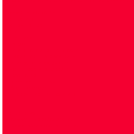
Акции
Прием специалистов
Диагностика
О нашем центре
Врачи
Сотрудники
Лицензия
Политика конфиденцильности
Согласие по Яндекс Метрике
Юридическая информация
Помощь посетителю сайта
Вопрос - ответ
Положение о льготах
Шаблон договора
Антикоррупционная политика
Контакты
...
Cдать анализы
Аутоиммунные заболевания
Биохимические исследования
Гемостазиология и изосерология