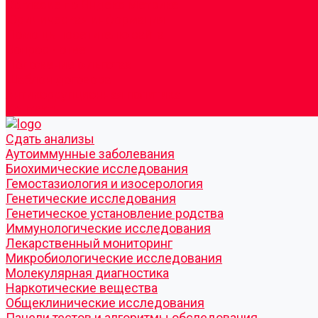
Согласие по Яндекс Метрике
Юридическая информация
Помощь посетителю сайта
Вопрос - ответ
Положение о льготах
Шаблон договора
Антикоррупционная политика
Контакты
Cдать анализы
Аутоиммунные заболевания
Биохимические исследования
Гемостазиология и изосерология
Генетические исследования
Генетическое установление родства
Иммунологические исследования
Лекарственный мониторинг
Микробиологические исследования
Молекулярная диагностика
Наркотические вещества
Общеклинические исследования
Панели тестов и алгоритмы обследования