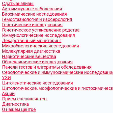
Cдать анализы
Аутоиммунные заболевания
Биохимические исследования
Гемостазиология и изосерология
Генетические исследования
Генетическое установление родства
Иммунологические исследования
Лекарственный мониторинг
Микробиологические исследования
Молекулярная диагностика
Наркотические вещества
Общеклинические исследования
Панели тестов и алгоритмы обследования
Серологические и иммунохимические исследовани
УЗИ
Цитогенетические исследования
Цитологические, морфологические и гистохимичес
Акции
Прием специалистов
Диагностика
О нашем центре