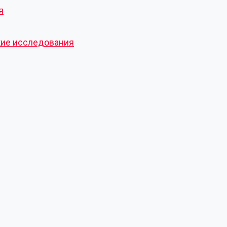
я
кие исследования