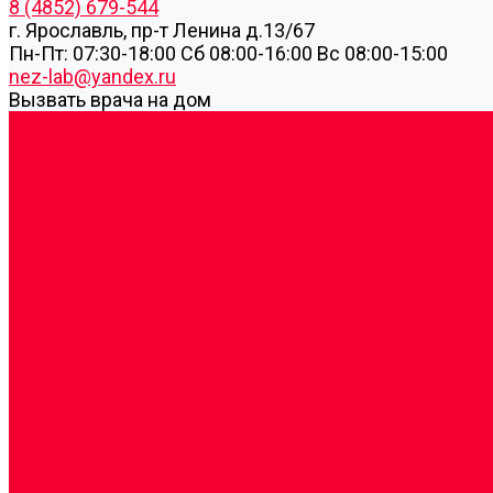
8 (4852) 679-544
г. Ярославль, пр-т Ленина д.13/67
Пн-Пт: 07:30-18:00 Cб 08:00-16:00 Вс 08:00-15:00
nez-lab@yandex.ru
Вызвать врача на дом
Cдать анализы
Аутоиммунные заболевания
Биохимические исследования
Гемостазиология и изосерология
Генетические исследования
Генетическое установление родства
Иммунологические исследования
Лекарственный мониторинг
Микробиологические исследования
Молекулярная диагностика
Наркотические вещества
Общеклинические исследования
Панели тестов и алгоритмы обследования
Серологические и иммунохимические исследовани
УЗИ
Цитогенетические исследования
Цитологические, морфологические и гистохимичес