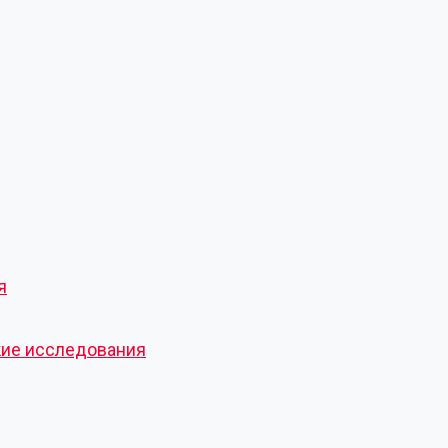
я
кие исследования