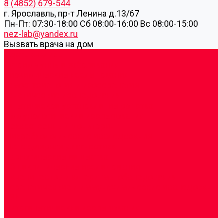
8 (4852) 679-544
г. Ярославль, пр-т Ленина д.13/67
Пн-Пт: 07:30-18:00 Cб 08:00-16:00 Вс 08:00-15:00
nez-lab@yandex.ru
Вызвать врача на дом
Cдать анализы
Аутоиммунные заболевания
Биохимические исследования
Гемостазиология и изосерология
Генетические исследования
Генетическое установление родства
Иммунологические исследования
Лекарственный мониторинг
Микробиологические исследования
Молекулярная диагностика
Наркотические вещества
Общеклинические исследования
Панели тестов и алгоритмы обследования
Серологические и иммунохимические исследовани
УЗИ
Цитогенетические исследования
Цитологические, морфологические и гистохимичес