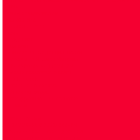
Акции
Прием специалистов
Диагностика
О нашем центре
Врачи
Сотрудники
Лицензия
Политика конфиденцильности
Согласие по Яндекс Метрике
Юридическая информация
Помощь посетителю сайта
Вопрос - ответ
Положение о льготах
Шаблон договора
Антикоррупционная политика
Контакты
...
Cдать анализы
Аутоиммунные заболевания
Биохимические исследования
Гемостазиология и изосерология