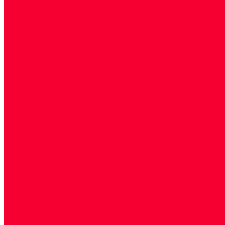
Генетические исследования
Генетическое установление родства
Иммунологические исследования
Лекарственный мониторинг
Микробиологические исследования
Молекулярная диагностика
Наркотические вещества
Общеклинические исследования
Панели тестов и алгоритмы обследования
Серологические и иммунохимические исследовани
УЗИ
Цитогенетические исследования
Цитологические, морфологические и гистохимичес
Акции
Прием специалистов
Диагностика
О нашем центре
Врачи
Сотрудники
Лицензия
Политика конфиденцильности