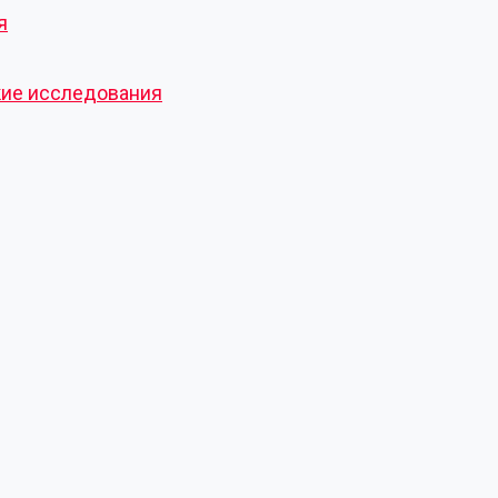
я
кие исследования