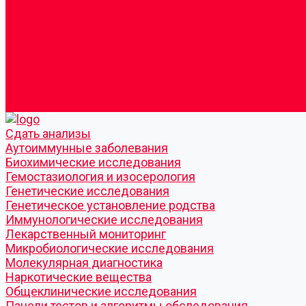
Согласие по Яндекс Метрике
Юридическая информация
Помощь посетителю сайта
Вопрос - ответ
Положение о льготах
Шаблон договора
Антикоррупционная политика
Контакты
Cдать анализы
Аутоиммунные заболевания
Биохимические исследования
Гемостазиология и изосерология
Генетические исследования
Генетическое установление родства
Иммунологические исследования
Лекарственный мониторинг
Микробиологические исследования
Молекулярная диагностика
Наркотические вещества
Общеклинические исследования
Панели тестов и алгоритмы обследования