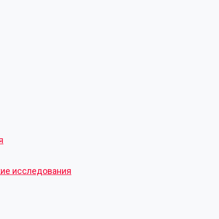
я
кие исследования