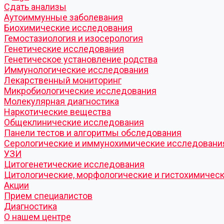
Cдать анализы
Аутоиммунные заболевания
Биохимические исследования
Гемостазиология и изосерология
Генетические исследования
Генетическое установление родства
Иммунологические исследования
Лекарственный мониторинг
Микробиологические исследования
Молекулярная диагностика
Наркотические вещества
Общеклинические исследования
Панели тестов и алгоритмы обследования
Серологические и иммунохимические исследовани
УЗИ
Цитогенетические исследования
Цитологические, морфологические и гистохимичес
Акции
Прием специалистов
Диагностика
О нашем центре