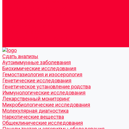
Согласие по Яндекс Метрике
Юридическая информация
Помощь посетителю сайта
Вопрос - ответ
Положение о льготах
Шаблон договора
Антикоррупционная политика
Контакты
Cдать анализы
Аутоиммунные заболевания
Биохимические исследования
Гемостазиология и изосерология
Генетические исследования
Генетическое установление родства
Иммунологические исследования
Лекарственный мониторинг
Микробиологические исследования
Молекулярная диагностика
Наркотические вещества
Общеклинические исследования
Панели тестов и алгоритмы обследования