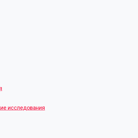
я
кие исследования