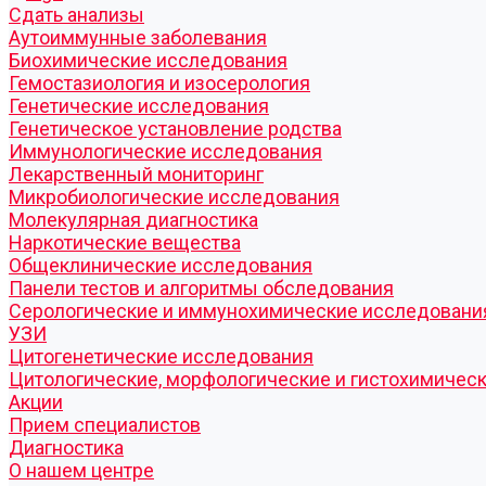
Cдать анализы
Аутоиммунные заболевания
Биохимические исследования
Гемостазиология и изосерология
Генетические исследования
Генетическое установление родства
Иммунологические исследования
Лекарственный мониторинг
Микробиологические исследования
Молекулярная диагностика
Наркотические вещества
Общеклинические исследования
Панели тестов и алгоритмы обследования
Серологические и иммунохимические исследовани
УЗИ
Цитогенетические исследования
Цитологические, морфологические и гистохимичес
Акции
Прием специалистов
Диагностика
О нашем центре