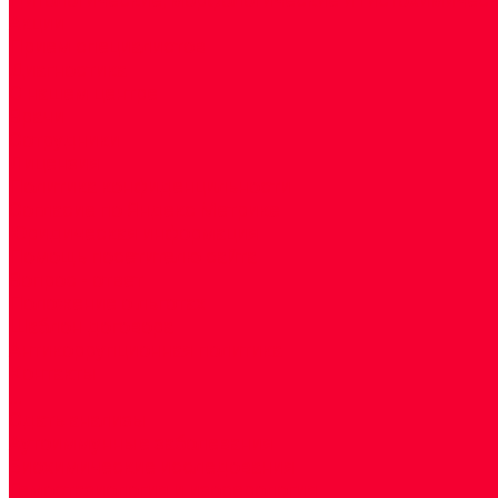
Акции
Прием специалистов
Диагностика
О нашем центре
Врачи
Сотрудники
Лицензия
Политика конфиденцильности
Согласие по Яндекс Метрике
Юридическая информация
Помощь посетителю сайта
Вопрос - ответ
Положение о льготах
Шаблон договора
Антикоррупционная политика
Контакты
...
Cдать анализы
Аутоиммунные заболевания
Биохимические исследования
Гемостазиология и изосерология