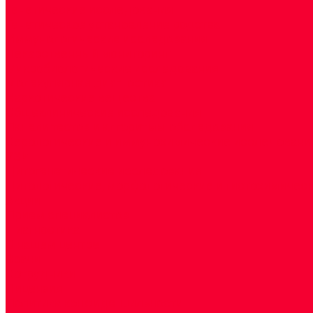
Генетические исследования
Генетическое установление родства
Иммунологические исследования
Лекарственный мониторинг
Микробиологические исследования
Молекулярная диагностика
Наркотические вещества
Общеклинические исследования
Панели тестов и алгоритмы обследования
Серологические и иммунохимические исследовани
УЗИ
Цитогенетические исследования
Цитологические, морфологические и гистохимичес
Акции
Прием специалистов
Диагностика
О нашем центре
Врачи
Сотрудники
Лицензия
Политика конфиденцильности