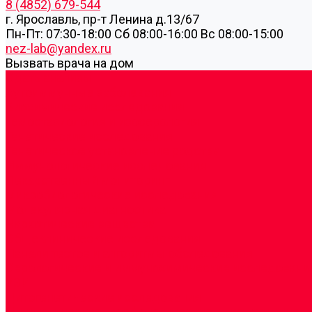
8 (4852) 679-544
г. Ярославль, пр-т Ленина д.13/67
Пн-Пт: 07:30-18:00 Cб 08:00-16:00 Вс 08:00-15:00
nez-lab@yandex.ru
Вызвать врача на дом
Cдать анализы
Аутоиммунные заболевания
Биохимические исследования
Гемостазиология и изосерология
Генетические исследования
Генетическое установление родства
Иммунологические исследования
Лекарственный мониторинг
Микробиологические исследования
Молекулярная диагностика
Наркотические вещества
Общеклинические исследования
Панели тестов и алгоритмы обследования
Серологические и иммунохимические исследовани
УЗИ
Цитогенетические исследования
Цитологические, морфологические и гистохимичес