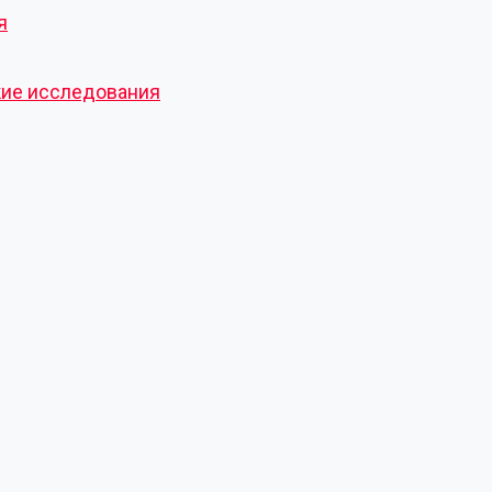
я
кие исследования