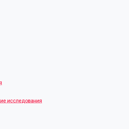
я
кие исследования