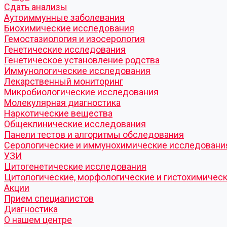
Cдать анализы
Аутоиммунные заболевания
Биохимические исследования
Гемостазиология и изосерология
Генетические исследования
Генетическое установление родства
Иммунологические исследования
Лекарственный мониторинг
Микробиологические исследования
Молекулярная диагностика
Наркотические вещества
Общеклинические исследования
Панели тестов и алгоритмы обследования
Серологические и иммунохимические исследовани
УЗИ
Цитогенетические исследования
Цитологические, морфологические и гистохимичес
Акции
Прием специалистов
Диагностика
О нашем центре