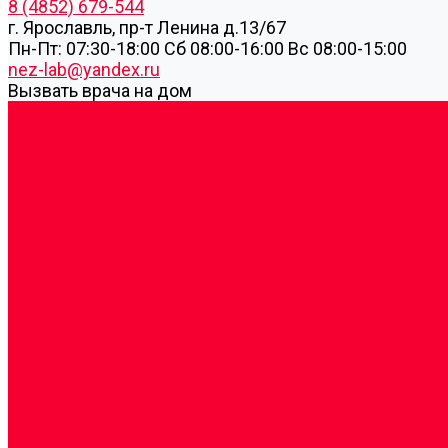
8 (4852) 679-544
г. Ярославль, пр-т Ленина д.13/67
Пн-Пт: 07:30-18:00 Cб 08:00-16:00 Вс 08:00-15:00
nez-lab@yandex.ru
Вызвать врача на дом
Cдать анализы
Аутоиммунные заболевания
Биохимические исследования
Гемостазиология и изосерология
Генетические исследования
Генетическое установление родства
Иммунологические исследования
Лекарственный мониторинг
Микробиологические исследования
Молекулярная диагностика
Наркотические вещества
Общеклинические исследования
Панели тестов и алгоритмы обследования
Серологические и иммунохимические исследовани
УЗИ
Цитогенетические исследования
Цитологические, морфологические и гистохимичес