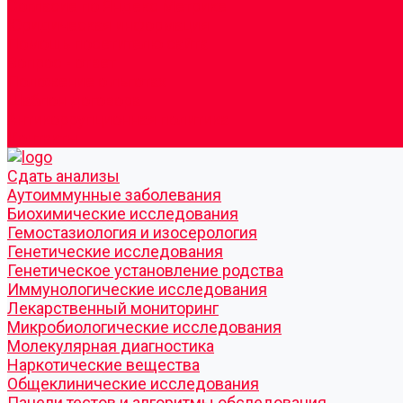
Согласие по Яндекс Метрике
Юридическая информация
Помощь посетителю сайта
Вопрос - ответ
Положение о льготах
Шаблон договора
Антикоррупционная политика
Контакты
Cдать анализы
Аутоиммунные заболевания
Биохимические исследования
Гемостазиология и изосерология
Генетические исследования
Генетическое установление родства
Иммунологические исследования
Лекарственный мониторинг
Микробиологические исследования
Молекулярная диагностика
Наркотические вещества
Общеклинические исследования
Панели тестов и алгоритмы обследования