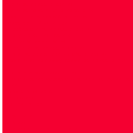
Генетические исследования
Генетическое установление родства
Иммунологические исследования
Лекарственный мониторинг
Микробиологические исследования
Молекулярная диагностика
Наркотические вещества
Общеклинические исследования
Панели тестов и алгоритмы обследования
Серологические и иммунохимические исследовани
УЗИ
Цитогенетические исследования
Цитологические, морфологические и гистохимичес
Акции
Прием специалистов
Диагностика
О нашем центре
Врачи
Сотрудники
Лицензия
Политика конфиденцильности