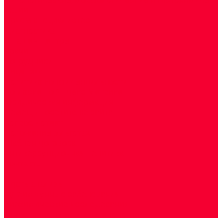
Акции
Прием специалистов
Диагностика
О нашем центре
Врачи
Сотрудники
Лицензия
Политика конфиденцильности
Согласие по Яндекс Метрике
Юридическая информация
Помощь посетителю сайта
Вопрос - ответ
Положение о льготах
Шаблон договора
Антикоррупционная политика
Контакты
...
Cдать анализы
Аутоиммунные заболевания
Биохимические исследования
Гемостазиология и изосерология